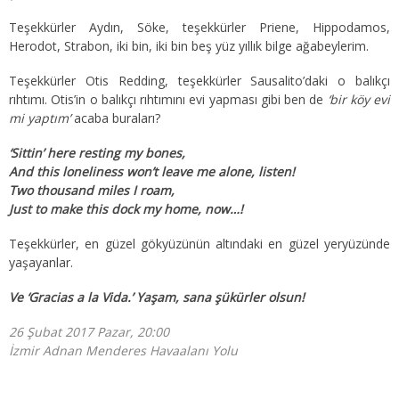
Teşekkürler Aydın, Söke, teşekkürler Priene, Hippodamos,
Herodot, Strabon, iki bin, iki bin beş yüz yıllık bilge ağabeylerim.
Teşekkürler Otis Redding, teşekkürler Sausalito’daki o balıkçı
rıhtımı. Otis’in o balıkçı rıhtımını evi yapması gibi ben de
‘bir köy evi
mi yaptım’
acaba buraları?
‘Sittin’ here resting my bones,
And this loneliness won’t leave me alone, listen!
Two thousand miles I roam,
Just to make this dock my home, now…!
Teşekkürler, en güzel gökyüzünün altındaki en güzel yeryüzünde
yaşayanlar.
Ve ‘Gracias a la Vida.’ Yaşam, sana şükürler olsun!
26 Şubat 2017 Pazar, 20:00
İzmir Adnan Menderes Havaalanı Yolu