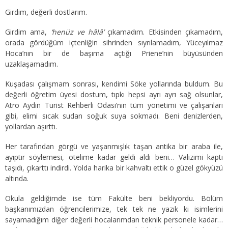
Girdim, değerli dostlarım.
Girdim ama,
‘henüz ve hâlâ’
çıkamadım. Etkisinden çıkamadım,
orada gördüğüm içtenliğin sihrinden sıyrılamadım, Yüceyılmaz
Hoca’nın bir de başıma açtığı Priene’nin büyüsünden
uzaklaşamadım.
Kuşadası çalışmam sonrası, kendimi Söke yollarında buldum. Bu
değerli öğretim üyesi dostum, tıpkı hepsi ayrı ayrı sağ olsunlar,
Atro Aydın Turist Rehberli Odası’nın tüm yönetimi ve çalışanları
gibi, elimi sıcak sudan soğuk suya sokmadı. Beni denizlerden,
yollardan aşırttı.
Her tarafından görgü ve yaşanmışlık taşan antika bir araba ile,
ayıptır söylemesi, otelime kadar geldi aldı beni… Valizimi kaptı
taşıdı, çıkarttı indirdi. Yolda harika bir kahvaltı ettik o güzel gökyüzü
altında.
Okula geldiğimde ise tüm Fakülte beni bekliyordu. Bölüm
başkanımızdan öğrencilerimize, tek tek ne yazık ki isimlerini
sayamadığım diğer değerli hocalarımdan teknik personele kadar…