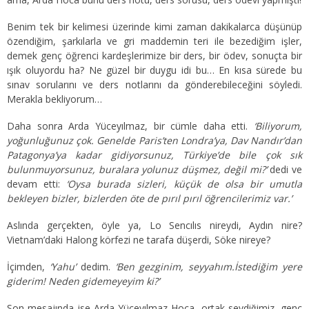
Benim tek bir kelimesi üzerinde kimi zaman dakikalarca düşünüp
özendiğim, şarkılarla ve gri maddemin teri ile bezediğim işler,
demek genç öğrenci kardeşlerimize bir ders, bir ödev, sonuçta bir
ışık oluyordu ha? Ne güzel bir duygu idi bu… En kısa sürede bu
sınav sorularını ve ders notlarını da gönderebileceğini söyledi.
Merakla bekliyorum…
Daha sonra Arda Yüceyılmaz, bir cümle daha etti.
‘Biliyorum,
yoğunluğunuz çok. Genelde Paris’ten Londra’ya, Dav Nandır’dan
Patagonya’ya kadar gidiyorsunuz, Türkiye’de bile çok sık
bulunmuyorsunuz, buralara yolunuz düşmez, değil mi?’
dedi ve
devam etti:
‘Oysa burada sizleri, küçük de olsa bir umutla
bekleyen bizler, bizlerden öte de pırıl pırıl öğrencilerimiz var.’
Aslında gerçekten, öyle ya, Lo Sencılıs nireydi, Aydın nire?
Vietnam’daki Halong körfezi ne tarafa düşerdi, Söke nireye?
İçimden,
‘Yahu’
dedim.
‘Ben gezginim, seyyahım.İstediğim yere
giderim! Neden gidemeyeyim ki?’
Son mesajında ise Arda Yüceyılmaz Hoca, ortak sevdiğimiz, genç