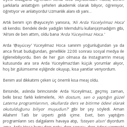
şarkılarla anlattığım şehirleri akademik olarak biliyor, öğreniyor,
öğretiyor ve anlatıyordu! Uzmanlık alanı idi yani…
Artık benim için @ayucey’in yanısıra,
‘Ali Arda Yücelyılmaz Hoca’
idi kendisi. Bendeki dede yadigârı Memduh’u kullan(a)madığım gibi,
‘Ali’sini de ben attım, oldu bana
‘Arda Yüceyılmaz Hoca.’
Arda ‘@a
yücey’
Yüceyılmaz Hoca sanırım yoğunluğundan ya da
anca fırsat buduğundan, genellikle 22:00 sonrası sosyal medya ile
ilgilenebiliyordu. Ben de her gün olmasa da Instagram’ın mesaj
kutusunda ara sıra Arda Yüceyılmaz’dan küçük yorumlar alıyor,
hoş bir gülümseme eşliğinde okuyup, kısa yanıtlar veriyordum.
Benim asıl dikkatimi çeken üç önemli kısa meaj oldu.
Birisinde, aslında birincisinde Arda Yüceyılmaz, geçmiş zaman,
belki biraz farklı kelimelerle,
‘Ah dostum, sen o yaptığın güzel
Laterna programlarının, okullarda ders ve bitirme ödevi olarak
okutulduğunu biliyor muyudun?’
gibi bir şey söyledi. Aman
Allahım! Tatlı bir ürperti geldi içime. Evet, ben yaptığım
programların ses dalgalarını havaya atıp,
‘İsteyen alsın’
diyordum
ama, Arda Hoca bunu ders notu, ders sorusu, ders ödevi yapmıştı!