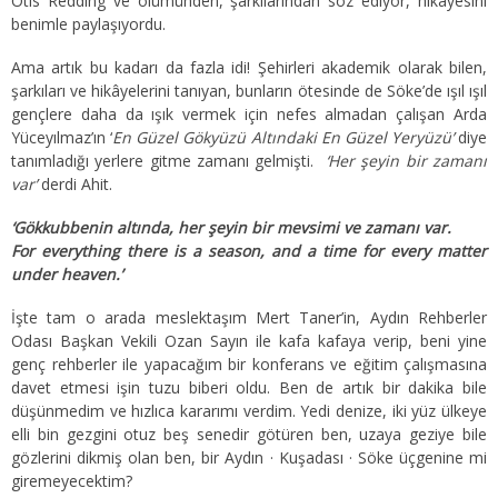
Otis Redding ve ölümünden, şarkılarından söz ediyor, hikâyesini
benimle paylaşıyordu.
Ama artık bu kadarı da fazla idi! Şehirleri akademik olarak bilen,
şarkıları ve hikâyelerini tanıyan, bunların ötesinde de Söke’de ışıl ışıl
gençlere daha da ışık vermek için nefes almadan çalışan Arda
Yüceyılmaz’ın ‘
En Güzel Gökyüzü Altındaki En Güzel Yeryüzü’
diye
tanımladığı yerlere gitme zamanı gelmişti.
‘Her şeyin bir zamanı
var’
derdi Ahit.
‘Gökkubbenin altında, her şeyin bir mevsimi ve zamanı var.
For everything there is a season, and a time for every matter
under heaven.’
İşte tam o arada meslektaşım Mert Taner’in, Aydın Rehberler
Odası Başkan Vekili Ozan Sayın ile kafa kafaya verip, beni yine
genç rehberler ile yapacağım bir konferans ve eğitim çalışmasına
davet etmesi işin tuzu biberi oldu. Ben de artık bir dakika bile
düşünmedim ve hızlıca kararımı verdim. Yedi denize, iki yüz ülkeye
elli bin gezgini otuz beş senedir götüren ben, uzaya geziye bile
gözlerini dikmiş olan ben, bir Aydın · Kuşadası · Söke üçgenine mi
giremeyecektim?