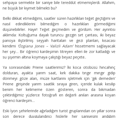
sehpaya sermekte bir saniye bile tereddüt etmemişlerdi. Allahım,
ne büyük bir kıymet bilmekti bu?
Belki dikkat etmediğimi, saatler süren hazırlıkları teğet geçtiğimi ve
nasıl edindiklerini bilmediğim o hazırlıkları görmediğimi
düşünebilirler. Hayır! Teğet geçmedim ve gördüm. Her ayrıntısı
aklımda: Koltuğuma dayalı turuncu gezgin sırt çantası, iki beyaz
panoya iliştirilmiş seyyah haritaları ve gezi planları, kısacası
kendimi
‘Özgiana Jones – Valizli Adam’
hissetmemi sağlayacak
her şey… Bir öğrenci kardeşimin titreyen elleri ile zor katladığı ve
su şişemin altına koymaya çalıştığı beyaz peçete..
Ya sonrasındaki Priene saatlerimiz? İki koca otobüsü hıncahınç
dolduran, ayakta yarım saat, kırk dakika tıngır mıngır gidip
dönmeyi göze alan, müze kartlarını işletmek için ‘gık demeden’
Priene girişinde yarım saatlik sıraya giren, içeride kulak kesilip
benim her kelimeme özen gösteren, sonra da bıkmadan
çektirdiğimiz yüzlerce fotoğrafı en değerli anıları arasına koyan
öğrenci kardeşim…
Eski İyon şehirlerinde ağırladığım turist gruplarından on yıllar sonra
son derece duygulandırıcı hislerle her saniyesini andığım