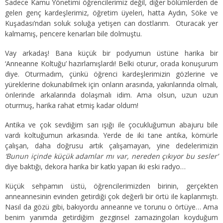
Sadece Kamu Yönetimi öğrencilerimiz değil, diğer bölümlerden de
gelen genç kardeşlerimiz, öğretim üyeleri, hatta Aydın, Söke ve
Kuşadası’ndan soluk soluğa yetişen can dostlarım. Oturacak yer
kalmamış, pencere kenarları bile dolmuştu.
Vay arkadaş! Bana küçük bir podyumun üstüne harika bir
‘Anneanne Koltuğu’ hazırlamışlardı! Belki oturur, orada konuşurum
diye. Oturmadım, çünkü öğrenci kardeşlerimizin gözlerine ve
yüreklerine dokunabilmek için onların arasında, yakınlarında olmalı,
önlerinde arkalarında dolaşmalı idim. Ama olsun, uzun uzun
oturmuş, harika rahat etmiş kadar oldum!
Antika ve çok sevdiğim sarı ışığı ile çocukluğumun abajuru bile
vardı koltuğumun arkasında. Yerde de iki tane antika, kömürle
çalışan, daha doğrusu artık çalışamayan, yine dedelerimizin
‘Bunun içinde küçük adamlar mı var, nereden çıkıyor bu sesler’
diye baktığı, dekora harika bir katkı yapan iki eski radyo…
Küçük sehpamın üstü, öğrencilerimizden birinin, gerçekten
anneannesinin evinden getirdiği çok değerli bir örtü ile kaplanmıştı.
Nasıl da gözü gibi, bakıyordu anneanne ve torunu o örtüye… Ama
benim yanımda getirdiğim gezginsel zamazingoları koyduğum