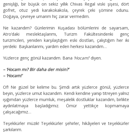
genişliği, bir büyük on sekiz yıllık Chivas Regal viski şişesi, dört
gofret, otuz yedi karakokakola, çeyrek çeki şömine odunu.
Doğaya, çevreye umarım hiç zarar vermedim.
Ne kazandım? Günlerimin Kuşadası bölümlerini de sayarsam,
Atro’daki meslektaşlarımı, Turizm Fakültesindenki genç
turizmcileri, yeniden karşılaştığım eski dostları, çalıştığım her iki
yerdeki Başkanlarımı, yardım eden herkesi kazandım…
Yüzlerce genç gönül kazandım. Bana
‘Hocam!
’ diyen.
– ‘Hocam mı? Bir daha der misin?’
– ‘Hocam!’
Of! Ne güzel bir kelime bu. Şimdi artık yüzlerce gönül, yüzlerce
beyin, yüzlerce umut kazandım. Kendi kendine yanıp titreyen yalnız
ışığımdan yüzlerce mumluk, meşalelik dostluklar kazandım, birlikte
aydınlatmaya başladığımız. Ömür yettikçe kopmamaya
çalışacağımız…
Teşekkürler müzik! Teşekkürler şehirler, hikâyeleri ve teşekkürler
şarkılarım.