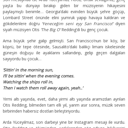
yaşta bu dünyayı bırakıp giden bir müzisyenin hikayesini
paylaşmıştı benimle… Georgia’daki evinden büyük şehre göçüp,
Lombard Street önünde elini yumruk yapıp havaya kaldıran ve
gökdelenlere doğru
‘Yeneceğim seni eyy San Francisco!’
diyen
siyah müzisyen Otis
‘The Big O’
Redding’di bu genç çocuk.
Ama büyük şehir galip gelmişti. San Francisco’nun bir köy, bir
köprü, bir tepe ötesinde, Sausalito’daki balıkçı limanı iskelesinde
güneşin doğuşu ile ayaklarını sallandırıp, gelip geçen dalgaları
sayıyordu bu çocuk…
‘Sittin’ in the morning sun,
I’ll be sittin’ when the evening comes.
Watching the ships roll in,
Then I watch them roll away again, yeah..’
Yirmi altı yaşında, evet, daha yirmi altı yaşında aramızdan ayrılan
Otis Redding, bilmeden tam elli yıl, yarım asır sonra, müzik seven
birbirinden habersiz dostları birleştiriyordu.
Arda Yüceyılmaz, son darbeyi yine bir Instagram mesajı ile vurdu.