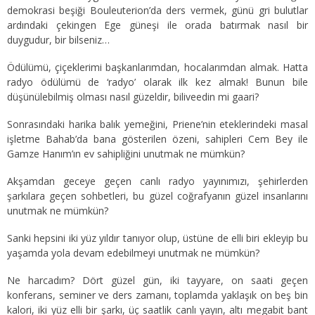
demokrasi beşiği Bouleuterion’da ders vermek, günü gri bulutlar
ardındaki çekingen Ege güneşi ile orada batırmak nasıl bir
duygudur, bir bilseniz…
Ödülümü, çiçeklerimi başkanlarımdan, hocalarımdan almak. Hatta
radyo ödülümü de ‘radyo’ olarak ilk kez almak! Bunun bile
düşünülebilmiş olması nasıl güzeldir, biliveedin mi gaari?
Sonrasındaki harika balık yemeğini, Priene’nin eteklerindeki masal
işletme Bahab’da bana gösterilen özeni, sahipleri Cem Bey ile
Gamze Hanım’ın ev sahipliğini unutmak ne mümkün?
Akşamdan geceye geçen canlı radyo yayınımızı, şehirlerden
şarkılara geçen sohbetleri, bu güzel coğrafyanın güzel insanlarını
unutmak ne mümkün?
Sanki hepsini iki yüz yıldır tanıyor olup, üstüne de elli biri ekleyip bu
yaşamda yola devam edebilmeyi unutmak ne mümkün?
Ne harcadım? Dört güzel gün, iki tayyare, on saati geçen
konferans, seminer ve ders zamanı, toplamda yaklaşık on beş bin
kalori, iki yüz elli bir şarkı, üç saatlik canlı yayın, altı megabit bant