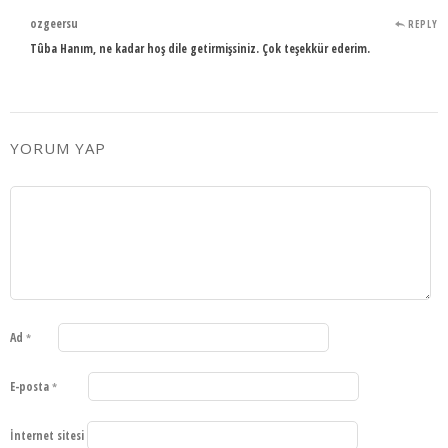
ozgeersu
REPLY
Tûba Hanım, ne kadar hoş dile getirmişsiniz. Çok teşekkür ederim.
YORUM YAP
Ad
*
E-posta
*
İnternet sitesi