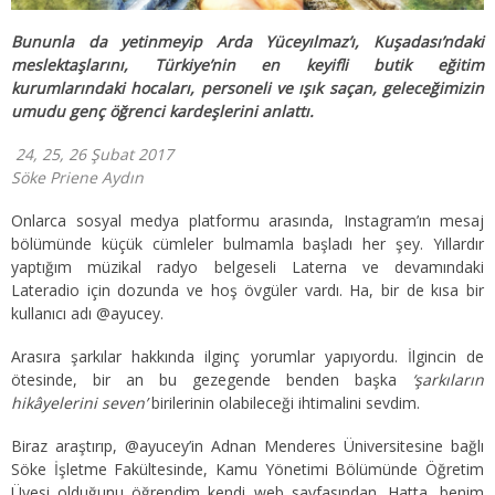
Bununla da yetinmeyip Arda Yüceyılmaz’ı, Kuşadası’ndaki
meslektaşlarını, Türkiye’nin en keyifli butik eğitim
kurumlarındaki hocaları, personeli ve ışık saçan, geleceğimizin
umudu genç öğrenci kardeşlerini anlattı.
24, 25, 26 Şubat 2017
Söke Priene Aydın
Onlarca sosyal medya platformu arasında, Instagram’ın mesaj
bölümünde küçük cümleler bulmamla başladı her şey. Yıllardır
yaptığım müzikal radyo belgeseli Laterna ve devamındaki
Lateradio için dozunda ve hoş övgüler vardı. Ha, bir de kısa bir
kullanıcı adı @ayucey.
Arasıra şarkılar hakkında ilginç yorumlar yapıyordu. İlgincin de
ötesinde, bir an bu gezegende benden başka
‘şarkıların
hikâyelerini seven’
birilerinin olabileceği ihtimalini sevdim.
Biraz araştırıp, @ayucey’in Adnan Menderes Üniversitesine bağlı
Söke İşletme Fakültesinde, Kamu Yönetimi Bölümünde Öğretim
Üyesi olduğunu öğrendim kendi web sayfasından. Hatta, benim