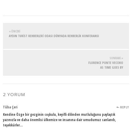
« ÖNCEKI
AYDIN TURİST REHBERLERİ ODASI DÜNYADA REHBERLİK KONFERANSI
SONRAKI »
FLORENCE PONTE VECCHIO
AS TIME GOES BY
2 YORUM
Tûba Çeri
REPLY
Kendine Özge bir gezginin coşkulu, keyifli dilinden mutluluğunu paylaştık
yazınızla ve daha önemlisi ülkemize ve insanına dair umudumuz canlandı,
teşekkürler…