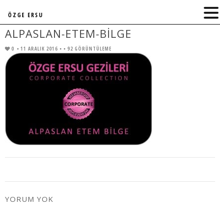
ÖZGE ERSU
ALPASLAN-ETEM-BILGE
0
• 11 ARALIK 2016 •
• 92 GÖRÜNTÜLEME
YORUM YOK