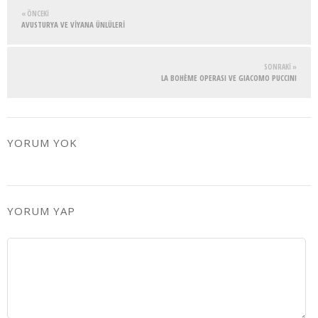
« ÖNCEKI
AVUSTURYA VE VİYANA ÜNLÜLERİ
SONRAKI »
LA BOHÈME OPERASI VE GIACOMO PUCCINI
YORUM YOK
YORUM YAP