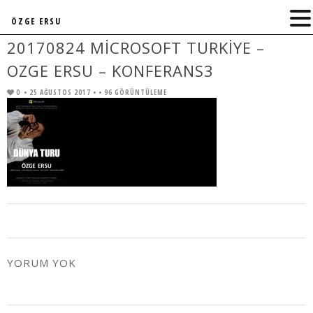
ÖZGE ERSU
20170824 MICROSOFT TURKIYE –
OZGE ERSU – KONFERANS3
0
• 25 AĞUSTOS 2017 •
• 96 GÖRÜNTÜLEME
YORUM YOK