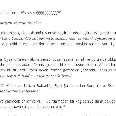
le dediler:
– ‘Hrrrrrrrrğğğğğğğğğğğ!’
 bakayım, mucuk, muck…’
ce çıkmıştı galiba. Olsundu, sürüye dayılık, pardon ayılık taslayacak ha
O bana Samsun’da süt vermişti, kokusundan tanıdım!’
diyecek ve ba
pı yaş, çoktan eşek -pardon köpek- cennetini boylamış olmalıydı. Hiç 
ya. Oysa kimsenin aklına şakayı düzenleyenin şimdi ne durumda olduğu 
a içsene be adam! Aslında çıksalar bile kurtuluşum olan o güvenli kapı
ek bir çit vardı. Ertesi sabah Romen gazeteleri yazacaktı :
‘Dün gece
tanınmayacak halde, soruşturma sürüyor…’
.C. Kültür ve Turizm Bakanlığı, Eşek Şakalarından Sorumlu ve Sor
e? Bir daha anlatsana!’
ve yazılacak anılar vardı… Kıpırdamadan bir kaç saniye daha bekled
canlandırmaya çalıştım. Ne yapmalıydım?