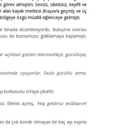
görev almıştım. Sessiz, sıkıntısız, keyifli ve
yer alan kayak merkezi
Braşov
’a geçmiş ve üç
e bölgeye özgü müzikli eğlenceye gelmişti.
 bir binada düzenleniyordu. Buluşma sonrası
kokusu da burnumuzu gıdıklamaya başlamıştı.
ar açlıktan gözleri dönmedikçe, gürültüye,
evsimde uyuyorlar. Fazla gürültü etme,
yı korkusunu ortaya çıkarttı.
i. Ellerini açmış,
‘Hoş geldiniz evlâtlarım’
rı da çok komik olmayan bir kaç ayı esprisi