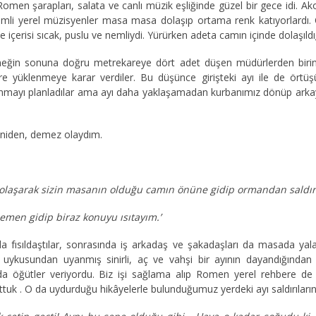
Romen şarapları, salata ve canlı müzik eşliğinde güzel bir gece idi.
evimli yerel müzisyenler masa masa dolaşıp ortama renk katıyorlardı.
ine içerisi sıcak, puslu ve nemliydi. Yürürken adeta camın içinde dolaşıldı
ğin sonuna doğru metrekareye dört adet düşen müdürlerden birinin
yüklenmeye karar verdiler. Bu düşünce girişteki ayı ile de örtüşü
kunmayı planladılar ama ayı daha yaklaşamadan kurbanımız dönüp arka
niden, demez olaydım.
dolaşarak sizin masanın olduğu camın önüne gidip ormandan saldır
emen gidip biraz konuyu ısıtayım.’
fısıldaştılar, sonrasında iş arkadaş ve şakadaşları da masada yalan 
 uykusundan uyanmış sinirli, aç ve vahşi bir ayının dayandığından 
unda öğütler veriyordu. Biz işi sağlama alıp Romen yerel rehbere de 
uk . O da uydurduğu hikâyelerle bulunduğumuz yerdeki ayı saldırıların