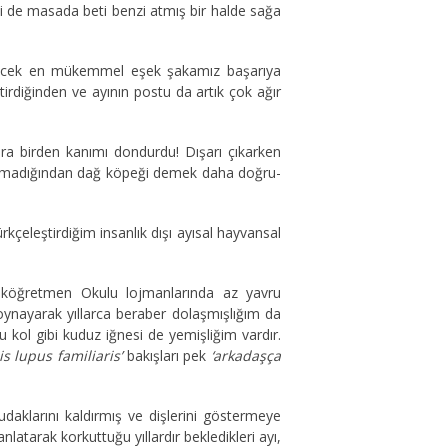
işi de masada beti benzi atmış bir halde sağa
abilecek en mükemmel eşek şakamız başarıya
irdiğinden ve ayının postu da artık çok ağır
 birden kanımı dondurdu! Dışarı çıkarken
madığından dağ köpeği demek daha doğru-
rkçeleştirdiğim insanlık dışı ayısal hayvansal
lköğretmen Okulu lojmanlarında az yavru
oynayarak yıllarca beraber dolaşmışlığım da
kol gibi kuduz iğnesi de yemişliğim vardır.
s lupus familiaris’
bakışları pek
‘arkadaşça
aklarını kaldırmış ve dişlerini göstermeye
latarak korkuttuğu yıllardır bekledikleri ayı,