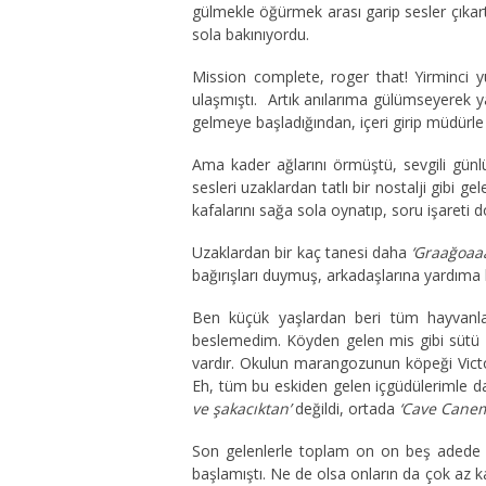
gülmekle öğürmek arası garip sesler çıkart
sola bakınıyordu.
Mission complete, roger that! Yirminci y
ulaşmıştı. Artık anılarıma gülümseyerek ya
gelmeye başladığından, içeri girip müdürl
Ama kader ağlarını örmüştü, sevgili gü
sesleri uzaklardan tatlı bir nostalji gibi 
kafalarını sağa sola oynatıp, soru işareti d
Uzaklardan bir kaç tanesi daha
‘Graağoaa
bağırışları duymuş, arkadaşlarına yardıma 
Ben küçük yaşlardan beri tüm hayvanla
beslemedim. Köyden gelen mis gibi sütü a
vardır. Okulun marangozunun köpeği Victor
Eh, tüm bu eskiden gelen içgüdülerimle dav
ve şakacıktan’
değildi, ortada
‘Cave Canem
Son gelenlerle toplam on on beş adede u
başlamıştı. Ne de olsa onların da çok az kar