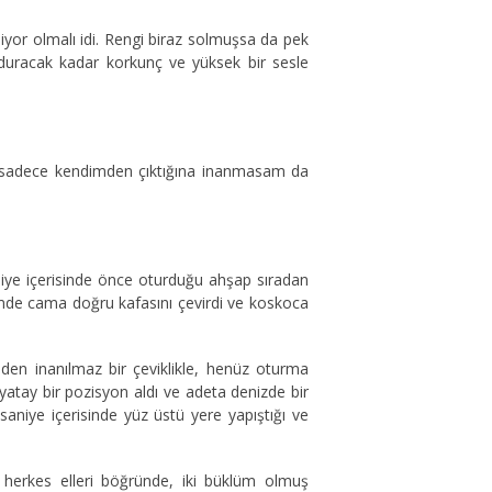
liyor olmalı idi. Rengi biraz solmuşsa da pek
nduracak kadar korkunç ve yüksek bir sesle
 sadece kendimden çıktığına inanmasam da
ye içerisinde önce oturduğu ahşap sıradan
kimde cama doğru kafasını çevirdi ve koskoca
en inanılmaz bir çeviklikle, henüz oturma
tay bir pozisyon aldı ve adeta denizde bir
 saniye içerisinde yüz üstü yere yapıştığı ve
i herkes elleri böğründe, iki büklüm olmuş