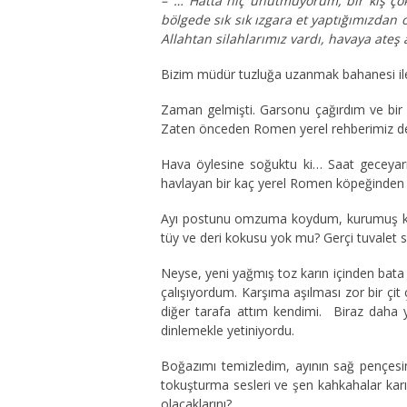
– ‘… Hatta hiç unutmuyorum, bir kış çok
bölgede sık sık ızgara et yaptığımızdan 
Allahtan silahlarımız vardı, havaya ateş a
Bizim müdür tuzluğa uzanmak bahanesi ile 
Zaman gelmişti. Garsonu çağırdım ve bi
Zaten önceden Romen yerel rehberimiz de
Hava öylesine soğuktu ki… Saat geceyarıs
havlayan bir kaç yerel Romen köpeğinden ba
Ayı postunu omzuma koydum, kurumuş kafas
tüy ve deri kokusu yok mu? Gerçi tuvalet s
Neyse, yeni yağmış toz karın içinden bata
çalışıyordum. Karşıma aşılması zor bir çit
diğer tarafa attım kendimi. Biraz daha 
dinlemekle yetiniyordu.
Boğazımı temizledim, ayının sağ pençesin
tokuşturma sesleri ve şen kahkahalar karış
olacaklarını?