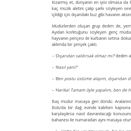
Kızarmış et, dünyanın en iyisi olmasa da 
kaç müzik aletini çalıp şarkı söyleyen s
içildiği için dışarıdaki buz gibi havanın aks
Müdürlerden oluşan grup dedim de, yeme
Ayıdan korktuğunu söyleyen genç müdüre 
hayvanın pençesi ile kurbanın sırtına do
aklımda bir şimşek çaktı.
– ‘Dışarıdan saldırsak olmaz mı?’
dedim a
– ‘Nasıl yani?’
– ‘Ben postu üstüme alayım, dışarıdan 
– ‘Harika! Tamam öyle yapalım, ben de h
Baş müdür masaya geri döndü. Aralarında 
Bolu’da bir dağ evinde kalırken kapısına
karşılaşılırsa nasıl davranılacağı konus
bahanesi ile numaradan aynı masaya oturtt