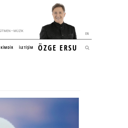
ĞITMEN • MÜZIK
EN
ÖZGE ERSU
KİMDİR
İLETİŞİM