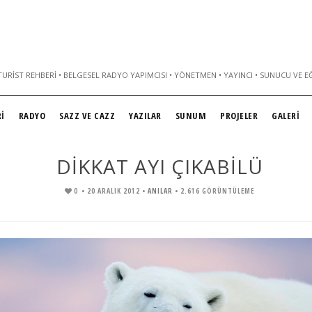
URIST REHBERI • BELGESEL RADYO YAPIMCISI • YÖNETMEN • YAYINCI • SUNUCU VE E
İ
RADYO
SAZZ VE CAZZ
YAZILAR
SUNUM
PROJELER
GALERİ
DİKKAT AYI ÇIKABİLÜ
0
• 20 ARALIK 2012 •
ANILAR
• 2.616 GÖRÜNTÜLEME