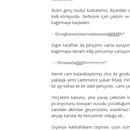
Bizim genç müdür kurbanımız, dışarıdan zor
belli etmiyordu. Nefesimi içeri çektim v
bağırmaya başladım:
– ‘Graağoaaaöaaaroaaaaaaaağğğğğh!’
Diğer taraftan da pençemi cama vuruyor
bağırmaya devam edip pencereyi sarsıyord
:
– ‘Hrooooöağğğhrrrrrrrrrrr!’
Nemli cam bulanıklaştırmış olsa da görd
yaklaşık yirmi santimetre yukarı fırladı. 
bir ayı kafası ile bir adet pençenin, camı ç
Yerçekimi kanunu, yine yavaş çekimde 
pozisyonunu koruyan vücudu çocukluğumuzu
sandalın altından geçercesine, inanılmaz b
ahşap karolar ile hemzemin olduğu idi…
Dışarıya kahkahaların taşması uzun sürm