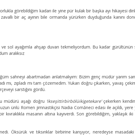
lukla görebildiğim kadarı ile yine pür kulak bir başka ayı hikayesi din
e zavallı bir aç ayının bile ormanda yürürken duyduğunda kanını do
 ve sol ayağımla ahşap duvarı tekmeliyordum. Bu kadar gürültünün
um aralıksız
üğüm sahneyi abartmadan anlatmalıyım: Bizim genç müdür yarım sani
Fırladı mı, zıpladı mı tam çözemedim. Yukarı doğru çıkarken, yavaş çe
erçeveyi sarstığını gördü.
bu müdürü aşağı doğru
‘ikseşittirbirbölüikigetekare’
çekerken kendind
n ünlü Romen jimnastikçisi Nadia Comăneci edası ile açıldı, yere ya
ir kıvraklıkla masanın altına kayıverdi. Son görebildiğim, yaklaşık iki
edi. Öksürük ve tıksırıklar birbirine karışıyor, neredeyse masadak