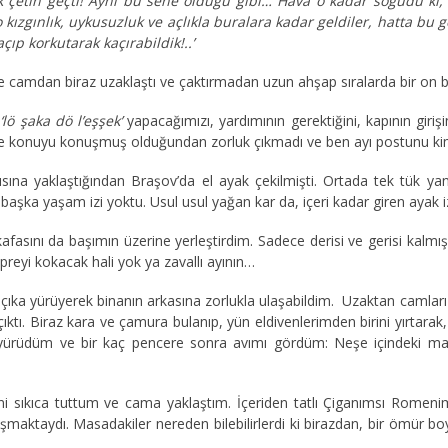
 çetin geçti! Aynı bu sene olduğu gibi… Hava o kadar soğudu ki, 
o kızgınlık, uykusuzluk ve açlıkla buralara kadar geldiler, hatta bu
çıp korkutarak kaçırabildik!..’
camdan biraz uzaklaştı ve çaktırmadan uzun ahşap sıralarda bir on be
r
‘lö şaka dö l’eşşek’
yapacağımızı, yardımının gerektiğini, kapının giriş
 konuyu konuşmuş olduğundan zorluk çıkmadı ve ben ayı postunu kim
ına yaklaştığından Braşov’da el ayak çekilmişti. Ortada tek tük yan
şka yaşam izi yoktu. Usul usul yağan kar da, içeri kadar giren ayak i
ını da başımın üzerine yerleştirdim. Sadece derisi ve gerisi kalmış
preyi kokacak hali yok ya zavallı ayının…
 çıka yürüyerek binanın arkasına zorlukla ulaşabildim. Uzaktan camlar
 çıktı. Biraz kara ve çamura bulanıp, yün eldivenlerimden birini yırta
yürüdüm ve bir kaç pencere sonra avımı gördüm: Neşe içindeki masan
i sıkıca tuttum ve cama yaklaştım. İçeriden tatlı Çiganımsı Romenim
maktaydı. Masadakiler nereden bilebilirlerdi ki birazdan, bir ömür bo