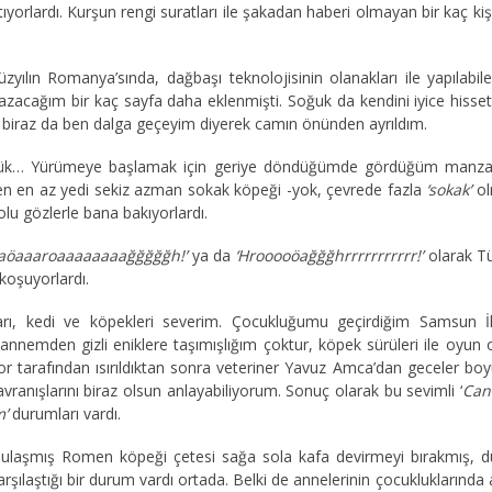
ıyorlardı. Kurşun rengi suratları ile şakadan haberi olmayan bir kaç k
üzyılın Romanya’sında, dağbaşı teknolojisinin olanakları ile yapıl
zacağım bir kaç sayfa daha eklenmişti. Soğuk da kendini iyice hissett
e biraz da ben dalga geçeyim diyerek camın önünden ayrıldım.
nlük… Yürümeye başlamak için geriye döndüğümde gördüğüm manzara
gelen en az yedi sekiz azman sokak köpeği -yok, çevrede fazla
‘sokak’
ol
olu gözlerle bana bakıyorlardı.
aöaaaroaaaaaaaağğğğğh!’
ya da
‘Hrooooöağğğhrrrrrrrrrrr!’
olarak Tü
koşuyorlardı.
rı, kedi ve köpekleri severim. Çocukluğumu geçirdiğim Samsun İ
nnemden gizli eniklere taşımışlığım çoktur, köpek sürüleri ile oyun 
 tarafından ısırıldıktan sonra veteriner Yavuz Amca’dan geceler boyu 
ranışlarını biraz olsun anlayabiliyorum. Sonuç olarak bu sevimli ‘
Cani
’
durumları vardı.
laşmış Romen köpeği çetesi sağa sola kafa devirmeyi bırakmış, dud
şılaştığı bir durum vardı ortada. Belki de annelerinin çocukluklarında an