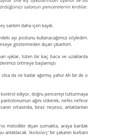
ayılar bile kış uykularından uyandı ve bu
 gördüğünüz salonun pencerelerini kırdılar.
ş santim daha içeri kaydı.
indeki ayı postunu kullanacağımızı söyledim.
seye göstermeden dışarı çıkarttım.
an ışıklar, tüten bir kaç baca ve uzaklarda
zlerimizi örtmeye başlamıştı.
 olsa da ne kadar ağırmış yahu! Ah bir de o
ı kontrol ediyor, doğru pencereyi tutturmaya
rak, pantolonumun ağını sökerek, nefes nefese
ın ortasında, biraz neşesiz, anlatılanları
si melodiler dışarı sızmakta, araya bardak
yu anlatılacak
‘iksikslarç’
bir şakanın kurbanı