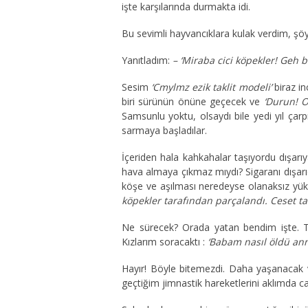
işte karşılarında durmakta idi.
Bu sevimli hayvancıklara kulak verdim, şöy
Yanıtladım:
– ‘Miraba cici köpekler! Geh
Sesim
‘Cmylmz ezik taklit modeli’
biraz in
biri sürünün önüne geçecek ve
‘Durun! 
Samsunlu yoktu, olsaydı bile yedi yıl çar
sarmaya başladılar.
İçeriden hala kahkahalar taşıyordu dışarı
hava almaya çıkmaz mıydı? Sigaranı dışarıd
köşe ve aşılması neredeyse olanaksız yüks
köpekler tarafından parçalandı. Ceset 
Ne sürecek? Orada yatan bendim işte. T
Kızlarım soracaktı :
‘Babam nasıl öldü ann
Hayır! Böyle bitemezdi. Daha yaşanacak 
geçtiğim jimnastik hareketlerini aklımda 