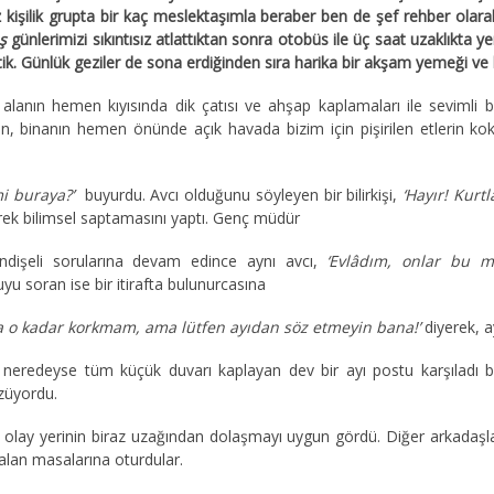
z kişilik grupta bir kaç meslektaşımla beraber ben de şef rehber olarak 
ş
günlerimizi sıkıntısız atlattıktan sonra otobüs ile üç saat uzaklıkta 
iştik. Günlük geziler de sona erdiğinden sıra harika bir akşam yemeği v
k alanın hemen kıyısında dik çatısı ve ahşap kaplamaları ile sevimli
ken, binanın hemen önünde açık havada bizim için pişirilen etlerin 
i buraya?’
buyurdu. Avcı olduğunu söyleyen bir bilirkişi,
‘Hayır! Kurtl
rek bilimsel saptamasını yaptı. Genç müdür
ndişeli sorularına devam edince aynı avcı,
‘Evlâdım, onlar bu m
yu soran ise bir itirafta bulunurcasına
ıma o kadar korkmam, ama lütfen ayıdan söz etmeyin bana!’
diyerek, a
neredeyse tüm küçük duvarı kaplayan dev bir ayı postu karşıladı biz
üzüyordu.
 olay yerinin biraz uzağından dolaşmayı uygun gördü. Diğer arkadaşla
lan masalarına oturdular.