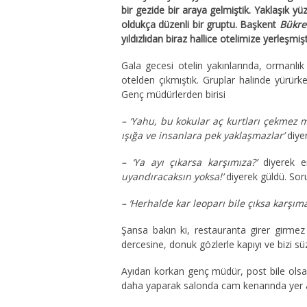
bir gezide bir araya gelmiştik. Yaklaşık yü
oldukça düzenli bir gruptu. Başkent
Bükre
yıldızlıdan biraz hallice otelimize yerleşm
Gala gecesi otelin yakınlarında, ormanlı
otelden çıkmıştık. Gruplar halinde yürür
Genç müdürlerden birisi
– ‘Yahu, bu kokular aç kurtları çekmez m
ışığa ve insanlara pek yaklaşmazlar’
diye
– ‘Ya ayı çıkarsa karşımıza?’
diyerek e
uyandıracaksın yoksa!’
diyerek güldü. Soru
– ‘Herhalde kar leoparı bile çıksa karş
Şansa bakın ki, restauranta girer girmez 
dercesine, donuk gözlerle kapıyı ve bizi s
Ayıdan korkan genç müdür, post bile olsa
daha yaparak salonda cam kenarında yer a