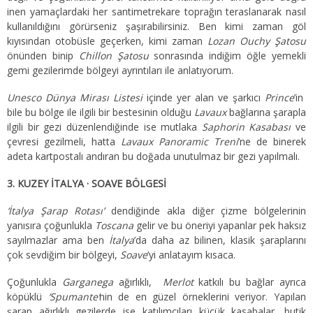
inen yamaçlardaki her santimetrekare toprağın teraslanarak nasıl
kullanıldığını görürseniz şaşırabilirsiniz. Ben kimi zaman göl
kıyısından otobüsle geçerken, kimi zaman
Lozan Ouchy Şatosu
önünden binip
Chillon Şatosu
sonrasında indiğim öğle yemekli
gemi gezilerimde bölgeyi ayrıntıları ile anlatıyorum.
Unesco Dünya Mirası Listesi
içinde yer alan ve şarkıcı
Prince
’in
bile bu bölge ile ilgili bir bestesinin olduğu
Lavaux
bağlarına şarapla
ilgili bir gezi düzenlendiğinde ise mutlaka
Saphorin Kasabası
ve
çevresi gezilmeli, hatta
Lavaux Panoramic Treni
’ne de binerek
adeta kartpostalı andıran bu doğada unutulmaz bir gezi yapılmalı.
3. KUZEY İTALYA · SOAVE BÖLGESİ
‘İtalya Şarap Rotası’
dendiğinde akla diğer çizme bölgelerinin
yanısıra çoğunlukla
Toscana
gelir ve bu öneriyi yapanlar pek haksız
sayılmazlar ama ben
İtalya
’da daha az bilinen, klasik şaraplarını
çok sevdiğim bir bölgeyi,
Soave
’yi anlatayım kısaca.
Çoğunlukla
Garganega
ağırlıklı,
Merlot
katkılı bu bağlar ayrıca
köpüklü
‘Spumante’
nin de en güzel örneklerini veriyor. Yapılan
şarap ağırlıklı gezilerde ise katılımcıları küçük kasabalar, butik