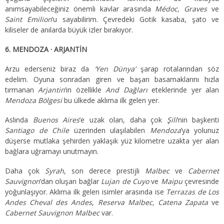
anımsayabileceğiniz önemli kavlar arasında
Médoc, Graves
ve
Saint Emilion
’u sayabilirim. Çevredeki Gotik kasaba, şato ve
kiliseler de anılarda büyük izler bırakıyor.
6. MENDOZA · ARJANTİN
Arzu ederseniz biraz da
‘Yen Dünya’
şarap rotalarından söz
edelim. Oyuna sonradan giren ve başarı basamaklarını hızla
tırmanan
Arjantin
’in özellikle
And Dağları
eteklerinde yer alan
Mendoza Bölgesi
bu ülkede aklıma ilk gelen yer.
Aslında
Buenos Aires
’e uzak olan, daha çok
Şili
’nin başkenti
Santiago de Chile
üzerinden ulaşılabilen
Mendoza
’ya yolunuz
düşerse mutlaka şehirden yaklaşık yüz kilometre uzakta yer alan
bağlara uğramayı unutmayın.
Daha çok
Syrah
, son derece prestijli
Malbec
ve
Cabernet
Sauvignon
’dan oluşan bağlar
Lujan de Cuyo
ve
Maipu
çevresinde
yoğunlaşıyor. Aklıma ilk gelen isimler arasında ise
Terrazas de Los
Andes Cheval des Andes
,
Reserva Malbec, Catena Zapata
ve
Cabernet Sauvignon Malbec
var.