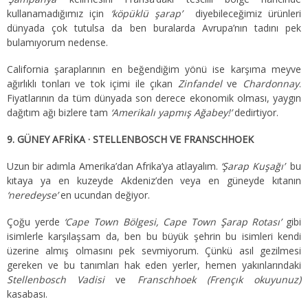
kullanamadığımız için
‘köpüklü şarap’
diyebileceğimiz ürünleri
dünyada çok tutulsa da ben buralarda Avrupa’nın tadını pek
bulamıyorum nedense.
California şaraplarının en beğendiğim yönü ise karşıma meyve
ağırlıklı tonları ve tok içimi ile çıkan
Zinfandel
ve
Chardonnay
.
Fiyatlarının da tüm dünyada son derece ekonomik olması, yaygın
dağıtım ağı bizlere tam
‘Amerikalı yapmış Ağabey!’
dedirtiyor.
9. GÜNEY AFRİKA · STELLENBOSCH VE FRANSCHHOEK
Uzun bir adımla Amerika’dan Afrika’ya atlayalım.
‘Şarap Kuşağı’
bu
kıtaya ya en kuzeyde Akdeniz’den veya en güneyde kıtanın
‘neredeyse’
en ucundan değiyor.
Çoğu yerde
‘Cape Town Bölgesi, Cape Town Şarap Rotası’
gibi
isimlerle karşılaşsam da, ben bu büyük şehrin bu isimleri kendi
üzerine almış olmasını pek sevmiyorum. Çünkü asıl gezilmesi
gereken ve bu tanımları hak eden yerler, hemen yakınlarındaki
Stellenbosch Vadisi
ve
Franschhoek (Frençık okuyunuz)
kasabası.