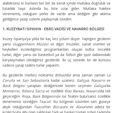
alabilirsiniz ki bunların her biri de kendi içinde mutlaka doğruluk ve
tutarlılık taşır. Aslında bu liste uzar gider. Mutlaka hakkını
verememiş olduğum yerler de vardır ama dediğim gibi aklıma
geldiğince yazıp sizlerle paylaşmak istedim.
1. KUZEYBATI İSPANYA · EBRO VADİSİ VE NAVARRO BÖLGESİ
Kuzey İspanya’ya yılda bir kaç kez yolum düşer. Yaptığım gezilerin
yarısı
Guggenheim Müzesi
ve diğer müzeler, sanat eserleri ve
heykelleri incelediğimiz programlardan oluşan kültür öncelikli
turlar, diğer yarısı da basketbol ya da futbol gibi spor dallarındaki
karşılaşmaları izlediğimiz gezilerdir. İki üç senede bir de konusu
sadece şarap tadımı turlar yaparım.
Bu gezilerde merkez noktamız
Bilbao
’dur ama zaman zaman
La
Coruña
ve
San Sebastian
’a kadar uzanırız.
Galiçya
,
Navarro
ve
Bask Bölgesi
şarapları dediğimizde benim seçimim
Galiçya
’da
Monterrei, Ribeira Sacra
ve özellikle
Rías Baixas
,
Navarra
’da tek
geçeceğim
Rioja
,
Bask Bölgesinde
ise fısatını bulursanız özellikle
denemenizi istediğim
Txacolí
. Bu bölgenin üzümleri sert güneşe
alışık olduğundan
Txacolí
’nin
Bizcaia
’sı ve
Álava
’sının adeta bir
kızgın boğa gibi olan saldırgan tadı ve baskın tonları sizleri tadımda