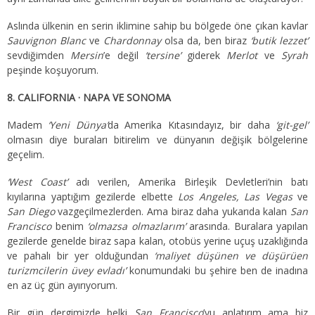
Aslında ülkenin en serin iklimine sahip bu bölgede öne çıkan kavlar
Sauvignon Blanc
ve
Chardonnay
olsa da, ben biraz
‘butik lezzet’
sevdiğimden
Mersin
’e değil
‘tersine’
giderek
Merlot
ve
Syrah
peşinde koşuyorum.
8. CALIFORNIA · NAPA VE SONOMA
Madem
‘Yeni Dünya’
da Amerika Kıtasındayız, bir daha
‘git-gel’
olmasın diye buraları bitirelim ve dünyanın değişik bölgelerine
geçelim.
‘West Coast’
adı verilen, Amerika Birleşik Devletleri’nin batı
kıyılarına yaptığım gezilerde elbette
Los Angeles, Las Vegas
ve
San Diego
vazgeçilmezlerden. Ama biraz daha yukarıda kalan
San
Francisco
benim
‘olmazsa olmazlarım’
arasında. Buralara yapılan
gezilerde genelde biraz sapa kalan, otobüs yerine uçuş uzaklığında
ve pahalı bir yer olduğundan
‘maliyet düşünen ve düşürüen
turizmcilerin üvey evladı’
konumundaki bu şehire ben de inadına
en az üç gün ayırıyorum.
Bir gün dergimizde belki
San Francisco
’yu anlatırım ama biz