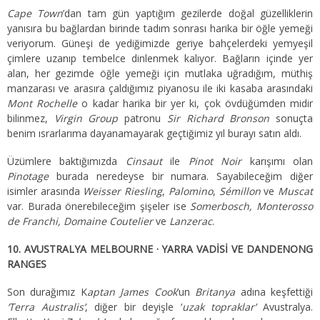
Cape Town
’dan tam gün yaptığım gezilerde doğal güzelliklerin
yanısıra bu bağlardan birinde tadım sonrası harika bir öğle yemeği
veriyorum. Güneşi de yediğimizde geriye bahçelerdeki yemyeşil
çimlere uzanıp tembelce dinlenmek kalıyor. Bağların içinde yer
alan, her gezimde öğle yemeği için mutlaka uğradığım, müthiş
manzarası ve arasıra çaldığımız piyanosu ile iki kasaba arasındaki
Mont Rochelle
o kadar harika bir yer ki, çok övdüğümden midir
bilinmez,
Virgin Group
patronu
Sir Richard Bronson
sonuçta
benim ısrarlarıma dayanamayarak geçtiğimiz yıl burayı satın aldı.
Üzümlere baktığımızda
Cinsaut
ile
Pinot Noir
karışımı olan
Pinotage
burada neredeyse bir numara. Sayabileceğim diğer
isimler arasında
Weisser Riesling
,
Palomino
,
Sémillon
ve
Muscat
var. Burada önerebileceğim şişeler ise
Somerbosch, Monterosso
de Franchi, Domaine Coutelier
ve
Lanzerac
.
10. AVUSTRALYA MELBOURNE · YARRA VADİSİ VE DANDENONG
RANGES
Son durağımız K
aptan James Cook
’un
Britanya
adına keşfettiği
‘Terra Australis’
, diğer bir deyişle ‘
uzak topraklar’
Avustralya.