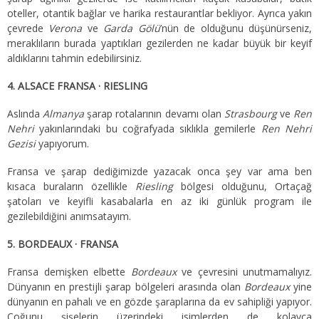
oteller, otantik bağlar ve harika restaurantlar bekliyor. Ayrıca yakın
çevrede
Verona
ve
Garda Gölü
’nün de olduğunu düşünürseniz,
meraklıların burada yaptıkları gezilerden ne kadar büyük bir keyif
aldıklarını tahmin edebilirsiniz.
4. ALSACE FRANSA · RIESLING
Aslında
Almanya
şarap rotalarının devamı olan
Strasbourg
ve
Ren
Nehri
yakınlarındaki bu coğrafyada sıklıkla gemilerle
Ren Nehri
Gezisi
yapıyorum.
Fransa ve şarap dediğimizde yazacak onca şey var ama ben
kısaca buraların özellikle
Riesling
bölgesi olduğunu, Ortaçağ
şatoları ve keyifli kasabalarla en az iki günlük program ile
gezilebildiğini anımsatayım.
5. BORDEAUX · FRANSA
Fransa demişken elbette
Bordeaux
ve çevresini unutmamalıyız.
Dünyanın en prestijli şarap bölgeleri arasında olan
Bordeaux
yine
dünyanın en pahalı ve en gözde şaraplarına da ev sahipliği yapıyor.
Çoğunu şişelerin üzerindeki isimlerden de kolayca