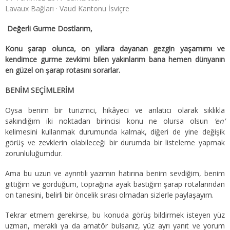
Lavaux Bağları · Vaud Kantonu İsviçre
Değerli Gurme Dostlarım,
Konu şarap olunca, on yıllara dayanan gezgin yaşamımı ve
kendimce gurme zevkimi bilen yakınlarım bana hemen dünyanın
en güzel on şarap rotasını sorarlar.
BENİM SEÇİMLERİM
Oysa benim bir turizmci, hikâyeci ve anlatıcı olarak sıklıkla
sakındığım iki noktadan birincisi konu ne olursa olsun
‘en’
kelimesini kullanmak durumunda kalmak, diğeri de yine değişik
görüş ve zevklerin olabileceği bir durumda bir listeleme yapmak
zorunluluğumdur.
Ama bu uzun ve ayrıntılı yazımın hatırına benim sevdiğim, benim
gittiğim ve gördüğüm, toprağına ayak bastığım şarap rotalarından
on tanesini, belirli bir öncelik sırası olmadan sizlerle paylaşayım.
Tekrar etmem gerekirse, bu konuda görüş bildirmek isteyen yüz
uzman, meraklı ya da amatör bulsanız, yüz ayrı yanıt ve yorum