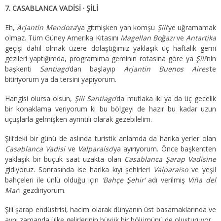
7. CASABLANCA VADİSİ · ŞİLİ
Eh,
Arjantin Mendoza
’ya gitmişken yan komşu
Şili
’ye uğramamak
olmaz. Tüm Güney Amerika Kıtasını
Magellan Boğazı
ve
Antartika
geçişi dahil olmak üzere dolaştığımız yaklaşık üç haftalık gemi
gezileri yaptığımda, programıma geminin rotasına göre ya
Şili
’nin
başkenti
Santiago
’dan başlayıp
Arjantin Buenos Aires’
te
bitiriyorum ya da tersini yapıyorum.
Hangisi olursa olsun,
Şili Santiago
’da mutlaka iki ya da üç gecelik
bir konaklama veriyorum ki bu bölgeyi de hazır bu kadar uzun
uçuşlarla gelmişken ayrıntılı olarak gezebilelim.
Şili’deki bir günü de aslında turistik anlamda da harika yerler olan
Casablanca Vadisi
ve
Valparaíso
’ya ayırıyorum. Önce başkentten
yaklaşık bir buçuk saat uzakta olan
Casablanca Şarap Vadisine
gidiyoruz. Sonrasında ise harika kıyı şehirleri
Valparaíso
ve yeşil
bahçeleri ile ünlü olduğu için
‘Bahçe Şehir’
adı verilmiş
Viña del
Mar
’ı gezdiriyorum.
Şili şarap endüstrisi, hacim olarak dünyanın üst basamaklarında ve
aynı zamanda ülke gelirlerinin büyük bir bölümünü de oluşturuyor.