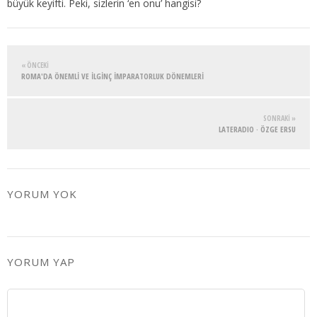
büyük keyifti. Peki, sizlerin ‘en onu’ hangisi?
« ÖNCEKI
ROMA'DA ÖNEMLİ VE İLGİNÇ İMPARATORLUK DÖNEMLERİ
SONRAKI »
LATERADIO · ÖZGE ERSU
YORUM YOK
YORUM YAP