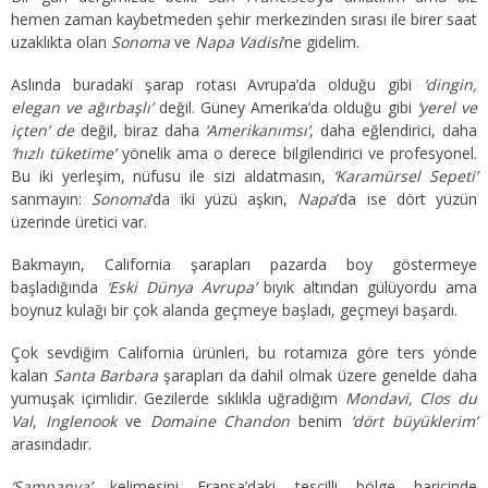
hemen zaman kaybetmeden şehir merkezinden sırası ile birer saat
uzaklıkta olan
Sonoma
ve
Napa Vadisi
’ne gidelim.
Aslında buradaki şarap rotası Avrupa’da olduğu gibi
‘dingin,
elegan ve ağırbaşlı’
değil. Güney Amerika’da olduğu gibi
‘yerel ve
içten’ de
değil, biraz daha
‘Amerikanımsı’
, daha eğlendirici, daha
‘hızlı tüketime’
yönelik ama o derece bilgilendirici ve profesyonel.
Bu iki yerleşim, nüfusu ile sizi aldatmasın,
‘Karamürsel Sepeti’
sanmayın:
Sonoma
’da iki yüzü aşkın,
Napa
’da ise dört yüzün
üzerinde üretici var.
Bakmayın, California şarapları pazarda boy göstermeye
başladığında
‘Eski Dünya Avrupa’
bıyık altından gülüyordu ama
boynuz kulağı bir çok alanda geçmeye başladı, geçmeyi başardı.
Çok sevdiğim California ürünleri, bu rotamıza göre ters yönde
kalan
Santa Barbara
şarapları da dahil olmak üzere genelde daha
yumuşak içimlidir. Gezilerde sıklıkla uğradığım
Mondavi, Clos du
Val
,
Inglenook
ve
Domaine Chandon
benim
‘dört büyüklerim’
arasındadır.
‘Şampanya’
kelimesini Fransa’daki tescilli bölge haricinde