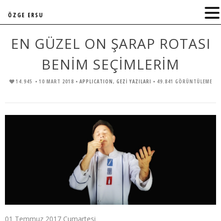
ÖZGE ERSU
EN GÜZEL ON ŞARAP ROTASI
BENİM SEÇİMLERİM
14.945
• 10 MART 2018 •
APPLICATION
,
GEZİ YAZILARI
• 49.841 GÖRÜNTÜLEME
01 Temmuz 2017 Cumartesi