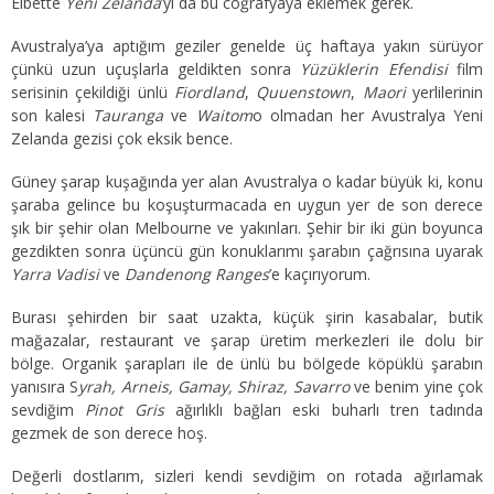
Elbette
Yeni Zelanda
’yı da bu coğrafyaya eklemek gerek.
Avustralya’ya aptığım geziler genelde üç haftaya yakın sürüyor
çünkü uzun uçuşlarla geldikten sonra
Yüzüklerin Efendisi
film
serisinin çekildiği ünlü
Fiordland
,
Quuenstown
,
Maori
yerlilerinin
son kalesi
Tauranga
ve
Waitom
o olmadan her Avustralya Yeni
Zelanda gezisi çok eksik bence.
Güney şarap kuşağında yer alan Avustralya o kadar büyük ki, konu
şaraba gelince bu koşuşturmacada en uygun yer de son derece
şık bir şehir olan Melbourne ve yakınları. Şehir bir iki gün boyunca
gezdikten sonra üçüncü gün konuklarımı şarabın çağrısına uyarak
Yarra Vadisi
ve
Dandenong Ranges
’e kaçırıyorum.
Burası şehirden bir saat uzakta, küçük şirin kasabalar, butik
mağazalar, restaurant ve şarap üretim merkezleri ile dolu bir
bölge. Organik şarapları ile de ünlü bu bölgede köpüklü şarabın
yanısıra S
yrah, Arneis, Gamay, Shiraz, Savarro
ve benim yine çok
sevdiğim
Pinot Gris
ağırlıklı bağları eski buharlı tren tadında
gezmek de son derece hoş.
Değerli dostlarım, sizleri kendi sevdiğim on rotada ağırlamak