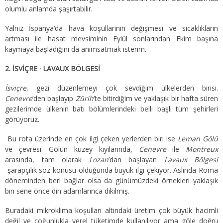
olumlu anlamda şaşırtabilir.
Yalnız İspanya’da hava koşullarının değişmesi ve sıcaklıkların
artması ile hasat mevsiminin Eylül sonlarından Ekim başına
kaymaya başladığını da anımsatmak isterim.
2. İSVİÇRE · LAVAUX BÖLGESİ
İsviçre
, gezi düzenlemeyi çok sevdiğim ülkelerden birisi.
Cenevre
’den başlayıp
Zürih
’te bitirdiğim ve yaklaşık bir hafta süren
gezilerimde ülkenin batı bölümlerindeki belli başlı tüm şehirleri
görüyoruz.
Bu rota üzerinde en çok ilgi çeken yerlerden biri ise
Leman Gölü
ve çevresi. Gölün kuzey kıyılarında,
Cenevre
ile
Montreux
arasında, tam olarak
Lozan
’dan başlayan
Lavaux Bölgesi
şarapçılık söz konusu olduğunda büyük ilgi çekiyor. Aslında Roma
döneminden beri bağlar olsa da günümüzdeki örnekleri yaklaşık
bin sene önce din adamlarınca dikilmiş.
Buradaki mikroklima koşulları altındaki üretim çok büyük hacimli
değil ve çoğunlukla yerel tüketimde kullanılıyor ama göle doğru