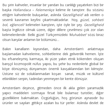
Bu şirin kahveler, insanlar bir yandan bu canlılığı yaşatırken bizi bir
başka
Hollandaca – Felemenkçe
kelime ile tanıştırır. Bu sözünü
ettiğim kahvelerde buluşanlar, aslında
‘Gezelligheid’
adı verilen o
sevimli kavramın keyfini çıkartmaktadırlar.
‘Hoş, güzel, sohbeti
bol, eğlenceli’
kelimeleri karıştırın, işte öyle bir şey.
Gezelligheid
başta İngilizce olmak üzere, diğer dillere çevrilmesi çok zor olan
kelimelerdendir. Belki güzel Türkçemizdeki
‘Muhabbet’
sözü biraz
olsun karşılar anlamın bir bölümünü…
Bakın kanalların kıyısından, daha Amsterdam’ı anlatmaya
başlamadan kahvelerine, sohbetlerine dek geliverdik hemen. İşte
bu efsaneleşmiş karmaşa, iki yüze yakın etnik kökenden oluşan
barışçıl kozmopolit nüfus yapısı, bu şehir bu nedenlerle global bir
köye dönüşmüş dünyamızın önemli kavşaklarından biri kılmıştır.
Üstüne siz de soluklanmadan koşan sanat, müzik ve kültürel
etkinlikleri serpin, tadından yenmeyen bir kente dönüşür.
Amsterdam deyince, gitmeden önce ilk akla gelen yaramazlık
yapıcı maddeleri sormaya fırsat bile bulamaz turistler, diğer
güzelliklere bakmaktan. Özgürlüğün, hoş görünün aynasıdır bu
ürünler ve sayıları gittikçe azalan bu tür yerler. Aslında devlet de