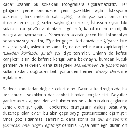
kadar uzanan bu sokakları fotoğraflara sığdıramazsınız. Her
gittiğiniz yerde önünüzde yeni güzellikler açılır. İstasyona
bakarsınız, kırk metrelik çatı açıklığı ile iki yüz sene öncesinin
dökme demir işçiliği sizleri şaşkınlığa sürükler, İstasyon kıyısındaki
sulara dalar gözünüz, deniz mi, göl mü, kanal mı, nehir mi, ilk
bakışta anlayamazsınız. Yanınızdan uçarak geçen bir Hollandalıya
sorarsınız suyun adını,
‘Eiy!’
der geçer. Haritanızda ise
‘Ij’
yazar. İşte
o
‘Ey’
su yolu, aslında ne kanaldır, ne de nehir. Kara kaplı kitaplar
‘Eskiden körfezdi, şimdi göl’
diye tanımlar. Onların da kafası
karışıktır, sizin de kafanız karışır. Ama bakmayın, buradan küçük
gemiler ve tekneler, daha kuzeydeki
Markelmeer
ve
Ijsselmeer
‘i
kullanmadan, doğrudan batı yönünden hemen
Kuzey Denizi
‘ne
açılabilirler.
Sadece kanallarlar değildir çekici olan. Başınızı kaldırdığınızda bu
kez daracık sokakların dar cepheli binaları karşılar sizi. Boyutlar
yanıltmasın sizi, yedi denize hükmetmiş bir kültürün altın çağlarına
tanıklık etmiştir çoğu. Tepelerinde prangaların asıldığı basit vinç
düzeneği olan evler, bu altın çağa saygı gösterircesine eğilmiştir.
Önce göz aldanması sanırsınız, daha sonra da
‘Bu ev sanırım
yıkılacak, öne doğru eğilmiş!’
dersiniz. Oysa hafif eğri duran ön