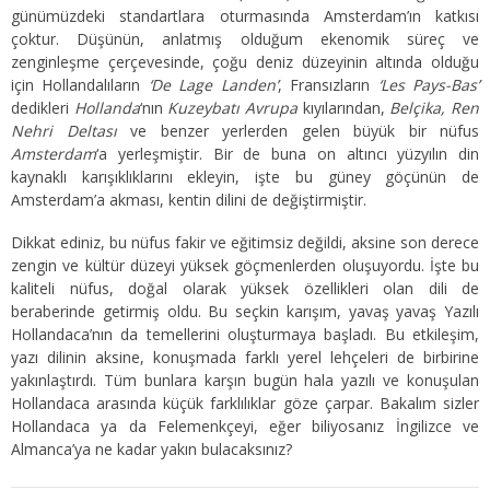
günümüzdeki standartlara oturmasında Amsterdam’ın katkısı
çoktur. Düşünün, anlatmış olduğum ekenomik süreç ve
zenginleşme çerçevesinde, çoğu deniz düzeyinin altında olduğu
için Hollandalıların
‘De Lage Landen’
, Fransızların
‘Les Pays-Bas’
dedikleri
Hollanda
‘nın
Kuzeybatı Avrupa
kıyılarından,
Belçika, Ren
Nehri Deltası
ve benzer yerlerden gelen büyük bir nüfus
Amsterdam
‘a yerleşmiştir. Bir de buna on altıncı yüzyılın din
kaynaklı karışıklıklarını ekleyin, işte bu güney göçünün de
Amsterdam’a akması, kentin dilini de değiştirmiştir.
Dikkat ediniz, bu nüfus fakir ve eğitimsiz değildi, aksine son derece
zengin ve kültür düzeyi yüksek göçmenlerden oluşuyordu. İşte bu
kaliteli nüfus, doğal olarak yüksek özellikleri olan dili de
beraberinde getirmiş oldu. Bu seçkin karışım, yavaş yavaş Yazılı
Hollandaca’nın da temellerini oluşturmaya başladı. Bu etkileşim,
yazı dilinin aksine, konuşmada farklı yerel lehçeleri de birbirine
yakınlaştırdı. Tüm bunlara karşın bugün hala yazılı ve konuşulan
Hollandaca arasında küçük farklılıklar göze çarpar. Bakalım sizler
Hollandaca ya da Felemenkçeyi, eğer biliyosanız İngilizce ve
Almanca’ya ne kadar yakın bulacaksınız?