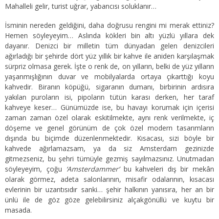
Mahalleli gelir, turist uğrar, yabancısı soluklanır…
İsminin nereden geldiğini, daha doğrusu rengini mi merak ettiniz?
Hemen söyleyeyim… Aslında kökleri bin altı yüzlü yıllara dek
dayanır. Denizci bir milletin tüm dünyadan gelen denizcileri
ağırladığı bir şehirde dört yüz yıllık bir kahve ile aniden karşılaşmak
sürpriz olmasa gerek. İşte o renk de, on yılların, belki de yüz yılların
yaşanmışlığının duvar ve mobilyalarda ortaya çıkarttığı koyu
kahvedir. Biranın köpüğü, sigaranın dumanı, birbirinin ardısıra
yakılan puroların isi, pipoların tütün karası derken, her taraf
kahveye keser… Günümüzde ise, bu havayı korumak için içerisi
zaman zaman özel olarak eskitilmekte, aynı renk verilmekte, iç
döşeme ve genel görünüm de çok özel modern tasarımların
dışında bu biçimde düzenlenmektedir. Kısacası, sizi böyle bir
kahvede ağırlamazsam, ya da siz Amsterdam gezinizde
gitmezseniz, bu şehri tümüyle gezmiş sayılmazsınız. Unutmadan
söyleyeyim, çoğu
‘Amsterdammer’
bu kahveleri dış bir mekân
olarak görmez, adeta salonlarının, misafir odalarının, kısacası
evlerinin bir uzantısıdır sanki… şehir halkının yanısıra, her an bir
ünlü ile de göz göze gelebilirsiniz alçakgönüllü ve kuytu bir
masada.