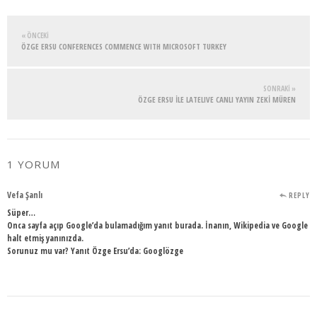
« ÖNCEKI
ÖZGE ERSU CONFERENCES COMMENCE WITH MICROSOFT TURKEY
SONRAKI »
ÖZGE ERSU İLE LATELIVE CANLI YAYIN ZEKİ MÜREN
1 YORUM
Vefa Şanlı
REPLY
Süper…
Onca sayfa açıp Google’da bulamadığım yanıt burada. İnanın, Wikipedia ve Google
halt etmiş yanınızda.
Sorunuz mu var? Yanıt Özge Ersu’da: Googlözge