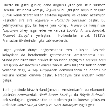
Elbette bu güzel günler, daha doğrusu yıllar çok uzun sürmez.
Denizin üstündeki komşu,
İngiltere
bu gidişten hoşnut değildir.
Çünkü kendi ticaret yolları sekteye uğramış ve kazancı azalmıştır.
Peşinden sıra sıra
İngiltere – Hollanda Savaşları
başlar. Bu
yetmiyormuş gibi, bir başka yan komşu
Fransa
da karışır işe.
Napolyon
ülkeyi işgal eder ve kardeşi
Louis
‘yi
Amsterdam
‘daki
Kraliyet Sarayı
’na yerleştirir. Hollandalılar ancak 1813’de
Fransızları ülkelerinden çıkartabileceklerdir.
Diğer yandan dünya değişmektedir. Yeni buluşlar, ulaşımda
kolaylıkları da beraberinde getirmektedir. Amsterdam’a 1889
yılında yine biraz önce bisiklet ile önünden geçtiğimiz
Merkez Tren
istasyonu Amsterdam Centraal
yapılır. Artık bu şehir sadece deniz
yollarının değil,
Kuzey Avrupa
‘daki demiryollarının da önemli bir
kesişim noktası olmaya başlar. Neredeyse tüm endüstri kolları
gelişir.
Tarih şeridinde biraz hızlandığımızda, Amsterdam’ın bu ekonomik
gücünün
Amerika
‘daki
‘Wall Street Krizi’
ya da
Büyük Buhran
‘a
dek sürdüğünü görürüz. Ülke de etkilenmiştir bu küresel çöküşten.
Ardından
İkinci Dünya Savaşı
ve
Nazi Almanyası
işgali gelir.