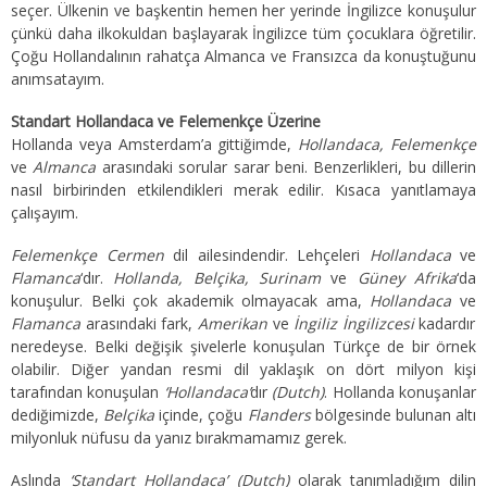
seçer. Ülkenin ve başkentin hemen her yerinde İngilizce konuşulur
çünkü daha ilkokuldan başlayarak İngilizce tüm çocuklara öğretilir.
Çoğu Hollandalının rahatça Almanca ve Fransızca da konuştuğunu
anımsatayım.
Standart Hollandaca ve Felemenkçe Üzerine
Hollanda veya Amsterdam’a gittiğimde,
Hollandaca, Felemenkçe
ve
Almanca
arasındaki sorular sarar beni. Benzerlikleri, bu dillerin
nasıl birbirinden etkilendikleri merak edilir. Kısaca yanıtlamaya
çalışayım.
Felemenkçe
Cermen
dil ailesindendir. Lehçeleri
Hollandaca
ve
Flamanca
‘dır.
Hollanda, Belçika, Surinam
ve
Güney Afrika
‘da
konuşulur. Belki çok akademik olmayacak ama,
Hollandaca
ve
Flamanca
arasındaki fark,
Amerikan
ve
İngiliz İngilizcesi
kadardır
neredeyse. Belki değişik şivelerle konuşulan Türkçe de bir örnek
olabilir. Diğer yandan resmi dil yaklaşık on dört milyon kişi
tarafından konuşulan
‘Hollandaca’
dır
(Dutch)
. Hollanda konuşanlar
dediğimizde,
Belçika
içinde, çoğu
Flanders
bölgesinde bulunan altı
milyonluk nüfusu da yanız bırakmamamız gerek.
Aslında
‘Standart Hollandaca’ (Dutch)
olarak tanımladığım dilin