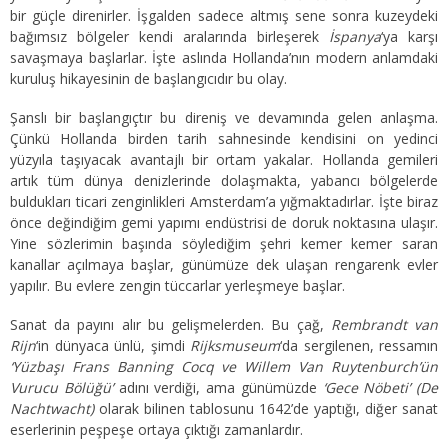
bir güçle direnirler. İşgalden sadece altmış sene sonra kuzeydeki
bağımsız bölgeler kendi aralarında birleşerek
İspanya
‘ya karşı
savaşmaya başlarlar. İşte aslında Hollanda’nın modern anlamdaki
kuruluş hikayesinin de başlangıcıdır bu olay.
Şanslı bir başlangıçtır bu direniş ve devamında gelen anlaşma.
Çünkü Hollanda birden tarih sahnesinde kendisini on yedinci
yüzyıla taşıyacak avantajlı bir ortam yakalar. Hollanda gemileri
artık tüm dünya denizlerinde dolaşmakta, yabancı bölgelerde
buldukları ticari zenginlikleri Amsterdam’a yığmaktadırlar. İşte biraz
önce değindiğim gemi yapımı endüstrisi de doruk noktasına ulaşır.
Yine sözlerimin başında söylediğim şehri kemer kemer saran
kanallar açılmaya başlar, günümüze dek ulaşan rengarenk evler
yapılır. Bu evlere zengin tüccarlar yerleşmeye başlar.
Sanat da payını alır bu gelişmelerden. Bu çağ,
Rembrandt van
Rijn
‘in dünyaca ünlü, şimdi
Rijksmuseum
‘da sergilenen, ressamın
‘Yüzbaşı Frans Banning Cocq ve Willem Van Ruytenburch’ün
Vurucu Bölüğü’
adını verdiği, ama günümüzde
‘Gece Nöbeti’ (De
Nachtwacht)
olarak bilinen tablosunu 1642’de yaptığı, diğer sanat
eserlerinin peşpeşe ortaya çıktığı zamanlardır.