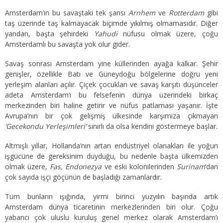
Amsterdam’ın bu savaştaki tek şansı
Arnhem
ve
Rotterdam
gibi
taş üzerinde taş kalmayacak biçimde yıkılmış olmamasıdır. Diğer
yandan, başta şehirdeki
Yahudi
nüfusu olmak üzere, çoğu
Amsterdamlı bu savaşta yok olur gider.
Savaş sonrası Amsterdam yine küllerinden ayağa kalkar. Şehir
genişler, özellikle Batı ve Güneydoğu bölgelerine doğru yeni
yerleşim alanları açılır. Çiçek çocukları ve savaş karşıtı düşünceler
adeta Amsterdam’ı bu felsefenin dünya üzerindeki birkaç
merkezinden biri haline getirir ve nüfus patlaması yaşanır. İşte
Avrupa’nın bir çok gelişmiş ülkesinde karşımıza çıkmayan
‘Gecekondu Yerleşimleri’
sınırlı da olsa kendini göstermeye başlar.
Altmışlı yıllar, Hollanda’nın artan endüstriyel olanakları ile yoğun
işgücüne de gereksinim duyduğu, bu nedenle başta ülkemizden
olmak üzere,
Fas, Endonezya
ve eski kolonilerinden
Surinam
‘dan
çok sayıda işçi göçünün de başladığı zamanlardır.
Tüm bunların ışığında, yirmi birinci yüzyılın başında artık
Amsterdam dünya ticaretinin merkezlerinden biri olur. Çoğu
yabancı çok uluslu kuruluş genel merkez olarak Amsterdam’ı