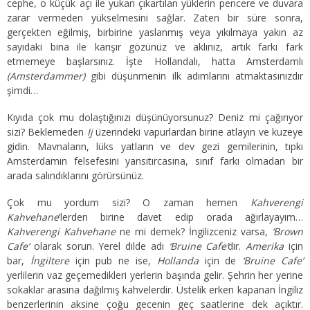
cephe, o küçük açı ile yukarı çıkartılan yüklerin pencere ve duvara
zarar vermeden yükselmesini sağlar. Zaten bir süre sonra,
gerçekten eğilmiş, birbirine yaslanmış veya yıkılmaya yakın az
sayıdaki bina ile karışır gözünüz ve aklınız, artık farkı fark
etmemeye başlarsınız. İşte Hollandalı, hatta Amsterdamlı
(Amsterdammer)
gibi düşünmenin ilk adımlarını atmaktasınızdır
şimdi…
Kıyıda çok mu dolaştığınızı düşünüyorsunuz? Deniz mi çağırıyor
sizi? Beklemeden
Ij
üzerindeki vapurlardan birine atlayın ve kuzeye
gidin. Mavnaların, lüks yatların ve dev gezi gemilerinin, tıpkı
Amsterdamın felsefesini yansıtırcasına, sınıf farkı olmadan bir
arada salındıklarını görürsünüz.
Çok mu yordum sizi? O zaman hemen
Kahverengi
Kahvehane
‘lerden birine davet edip orada ağırlayayım…
Kahverengi Kahvehane
ne mi demek? İngilizceniz varsa,
‘Brown
Cafe’
olarak sorun. Yerel dilde adı
‘Bruine Cafe’
dir.
Amerika
için
bar,
İngiltere
için pub ne ise,
Hollanda
için de
‘Bruine Cafe’
yerlilerin vaz geçemedikleri yerlerin başında gelir. Şehrin her yerine
sokaklar arasına dağılmış kahvelerdir. Üstelik erken kapanan İngiliz
benzerlerinin aksine çoğu gecenin geç saatlerine dek açıktır.