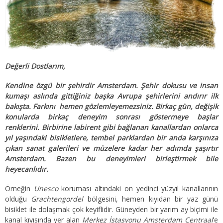
Değerli Dostlarım,
Kendine özgü bir şehirdir Amsterdam. Şehir dokusu ve insan
kumaşı aslında gittiğiniz başka Avrupa şehirlerini andırır ilk
bakışta. Farkını hemen gözlemleyemezsiniz. Birkaç gün, değişik
konularda birkaç deneyim sonrası göstermeye başlar
renklerini. Birbirine labirent gibi bağlanan kanallardan onlarca
yıl yaşındaki bisikletlere, tembel parklardan bir anda karşınıza
çıkan sanat galerileri ve müzelere kadar her adımda şaşırtır
Amsterdam. Bazen bu deneyimleri birleştirmek bile
heyecanlıdır.
Örneğin
Unesco
koruması altındaki on yedinci yüzyıl kanallarının
olduğu
Grachtengordel
bölgesini, hemen kıyıdan bir yaz günü
bisiklet ile dolaşmak çok keyiflidir. Güneyden bir yarım ay biçimi ile
kanal kıyısında yer alan
Merkez İstasyonu Amsterdam Centraal
‘e