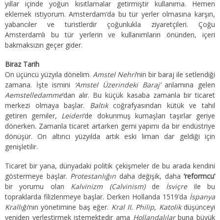
yıllar içinde yoğun kısıtlamalar getirmiştir kullanıma. Hemen
eklemek istiyorum. Amsterdam’da bu tür yerler olmasına karşın,
yabancıler ve turistlerdir çoğunlukla ziyaretçileri. Çoğu
Amsterdamlı bu tür yerlerin ve kullanımların önünden, içeri
bakmaksızın geçer gider.
Biraz Tarih
On üçüncü yüzyıla dönelim.
Amstel Nehri
‘nin bir baraj ile setlendiği
zamana. İşte ismini
‘Amstel Üzerindeki Baraj’
anlamına gelen
Aemstelledamme
‘dan alır. Bu küçük kasaba zamanla bir ticaret
merkezi olmaya başlar.
Baltık
coğrafyasından kütük ve tahıl
getiren gemiler,
Leiden
‘de dokunmuş kumaşları taşırlar geriye
dönerken. Zamanla ticaret artarken gemi yapımı da bir endüstriye
dönüşür. On altıncı yüzyılda artık eski liman dar geldiği için
genişletilir.
Ticaret bir yana, dünyadaki politik çekişmeler de bu arada kendini
göstermeye başlar.
Protestanlığın
daha değişik, daha
‘reformcu’
bir yorumu olan
Kalvinizm (Calvinism)
de
İsviçre
ile bu
topraklarda filizlenmeye başlar. Derken Hollanda 1519’da
İspanya
Krallığı
‘nın yönetimine baş eğer.
Kral II. Philip
,
Katolik
düşünceyi
yeniden yerleştirmek istemektedir ama
Hollandalılar
buna büyük