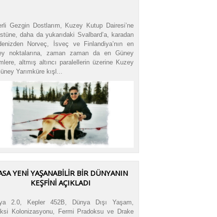
rli Gezgin Dostlarım, Kuzey Kutup Dairesi’ne
stüne, daha da yukarıdaki Svalbard’a, karadan
enizden Norveç, İsveç ve Finlandiya’nın en
ey noktalarına, zaman zaman da en Güney
mlere, altmış altıncı paralellerin üzerine Kuzey
üney Yarımküre kışl...
ASA YENİ YAŞANABİLİR BİR DÜNYANIN
KEŞFİNİ AÇIKLADI
nya 2.0, Kepler 452B, Dünya Dışı Yaşam,
ksi Kolonizasyonu, Fermi Pradoksu ve Drake