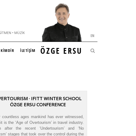
ĞITMEN • MÜZIK
EN
ÖZGE ERSU
KİMDİR
İLETİŞİM
ERTOURISM · IFITT WINTER SCHOOL
ÖZGE ERSU CONFERENCE
r countless ages mankind has ever witnessed,
it is the ‘Age of Overtourism’ in travel industry.
n after the recent ‘Undertourism’ and ‘No
ism’ stages that took over the control during the