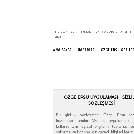
TURIZM VE GEZI UZMANI • YAZAR • PROFESYONEL T
TARIHÇISI
ANA SAYFA
HABERLER
ÖZGE ERSU GEZİLER
ÖZGE ERSU UYGULAMASI · GİZLİL
SÖZLEŞMESİ
Bu gizlilik sözleşmesi Özge Ersu tara
hazırlanıp sunulan My Trip uygulaması i
kullanıcıların kişisel bilgilerini toplama, k
saklama ve koruma için gerekli bilgileri içerm