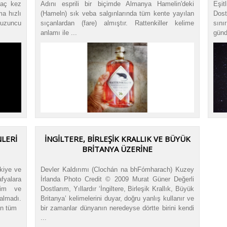
kaç kez
Adını esprili bir biçimde Almanya Hamelin'deki
Eşi
ma hızlı
(Hameln) sık veba salgınlarında tüm kente yayılan
Dos
tuzuncu
sıçanlardan (fare) almıştır. Rattenkiller kelime
sın
anlamı ile ...
günd
NLERİ
İNGİLTERE, BİRLEŞİK KRALLIK VE BÜYÜK
BRİTANYA ÜZERİNE
rkiye ve
Devler Kaldırımı (Clochán na bhFómharach) Kuzey
fyalara
İrlanda Photo Credit © 2009 Murat Güner Değerli
ğim ve
Dostlarım, Yıllardır ‘İngiltere, Birleşik Krallık, Büyük
almadı.
Britanya’ kelimelerini duyar, doğru yanlış kullanır ve
ın tüm
bir zamanlar dünyanın neredeyse dörtte birini kendi
...