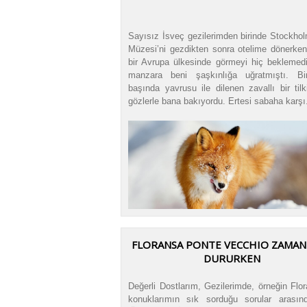
Sayısız İsveç gezilerimden birinde Stockho
Müzesi’ni gezdikten sonra otelime dönerken
bir Avrupa ülkesinde görmeyi hiç beklemedi
manzara beni şaşkınlığa uğratmıştı. B
başında yavrusu ile dilenen zavallı bir til
gözlerle bana bakıyordu. Ertesi sabaha karşı.
FLORANSA PONTE VECCHIO ZAMAN
DURURKEN
Değerli Dostlarım, Gezilerimde, örneğin Flo
konuklarımın sık sorduğu sorular arasınd