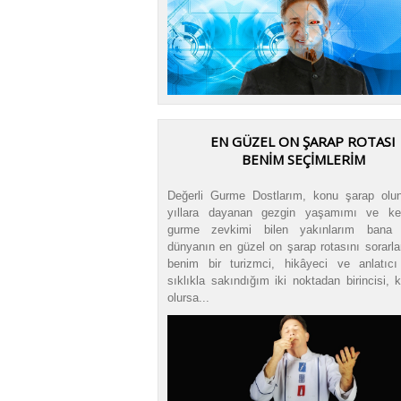
EN GÜZEL ON ŞARAP ROTASI
BENİM SEÇİMLERİM
Değerli Gurme Dostlarım, konu şarap olu
yıllara dayanan gezgin yaşamımı ve ke
gurme zevkimi bilen yakınlarım bana
dünyanın en güzel on şarap rotasını sorarla
benim bir turizmci, hikâyeci ve anlatıcı
sıklıkla sakındığım iki noktadan birincisi,
olursa...