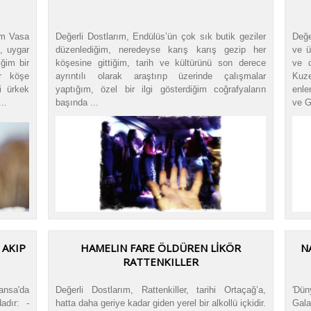
lm Vasa
Değerli Dostlarım, Endülüs’ün çok sık butik geziler
Değe
, uygar
düzenlediğim, neredeyse karış karış gezip her
ve ü
ğim bir
köşesine gittiğim, tarih ve kültürünü son derece
ve d
ir köşe
ayrıntılı olarak araştırıp üzerinde çalışmalar
Kuz
ki ürkek
yaptığım, özel bir ilgi gösterdiğim coğrafyaların
enle
..
başında ...
ve G
 AKIP
HAMELIN FARE ÖLDÜREN LİKÖR
N
RATTENKILLER
ransa'da
Değerli Dostlarım, Rattenkiller, tarihi Ortaçağ’a,
'Dü
adır: -
hatta daha geriye kadar giden yerel bir alkollü içkidir.
Gala