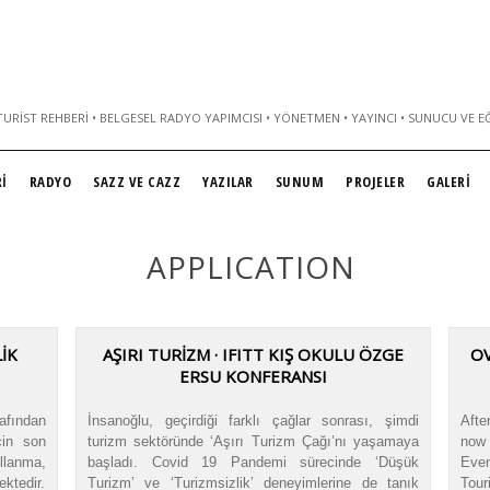
URIST REHBERI • BELGESEL RADYO YAPIMCISI • YÖNETMEN • YAYINCI • SUNUCU VE E
İ
RADYO
SAZZ VE CAZZ
YAZILAR
SUNUM
PROJELER
GALERİ
APPLICATION
İK
AŞIRI TURİZM · IFITT KIŞ OKULU ÖZGE
OV
ERSU KONFERANSI
fından
İnsanoğlu, geçirdiği farklı çağlar sonrası, şimdi
Afte
çin son
turizm sektöründe ‘Aşırı Turizm Çağı’nı yaşamaya
now 
ullanma,
başladı. Covid 19 Pandemi sürecinde ‘Düşük
Eve
ektedir.
Turizm’ ve ‘Turizmsizlik’ deneyimlerine de tanık
Tour