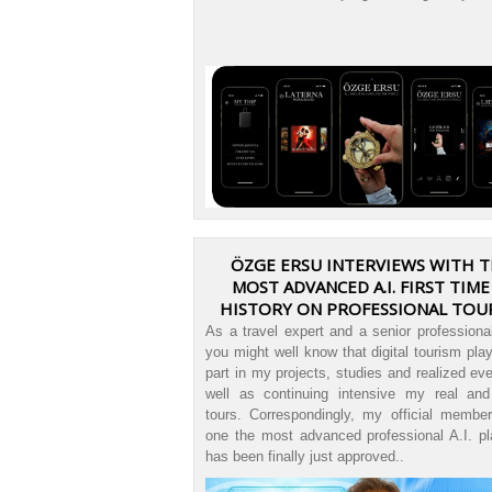
ÖZGE ERSU INTERVIEWS WITH 
MOST ADVANCED A.I. FIRST TIME
HISTORY ON PROFESSIONAL TOU
GUIDANCE TOPIC
As a travel expert and a senior professiona
you might well know that digital tourism pla
part in my projects, studies and realized ev
well as continuing intensive my real and 
tours. Correspondingly, my official member
one the most advanced professional A.I. pl
has been finally just approved..