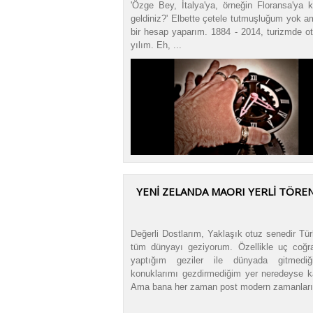
'Özge Bey, İtalya'ya, örneğin Floransa'ya 
geldiniz?' Elbette çetele tutmuşluğum yok a
bir hesap yaparım. 1884 - 2014, turizmde o
yılım. Eh, ...
YENİ ZELANDA MAORI YERLİ TÖRE
Değerli Dostlarım, Yaklaşık otuz senedir Tü
tüm dünyayı geziyorum. Özellikle uç coğra
yaptığım geziler ile dünyada gitmedi
konuklarımı gezdirmediğim yer neredeyse k
Ama bana her zaman post modern zamanlar