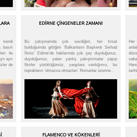
LARA
EDİRNE ÇİNGENELER ZAMANI
 kendi
Bu çalışmamda çok sevdiğim, her fırsat
Her 
, basılı
bulduğumda gittiğim ‘Balkanların Başkenti Serhad
anl
leri ile
İlimiz’ Edirne’de haklarında çok şey duyduğunuz,
düz
yrı ayrı
duyduğumuz, yalan yanlış yakıştırmalar yapıp
saba
izler de
fikirler yürüttüğümüz, yargılara vardığımız, bu
Hano
toprakların ‘olmazsa olmazları’ Romanlar üzerine...
tari
İ
FLAMENCO VE KÖKENLERİ