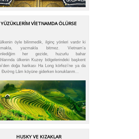
YÜZÜKLERİM VİETNAMDA ÖLÜRSE
ülkenin öyle bilinmedik, ilginç yönleri vardır ki
atmakla, yazmakla bitmez. Vietnam’a
enlediğim her gezide, huzurlu bahar
hlarında ülkenin Kuzey bölgelerindeki başkent
i’den doğa harikası Ha Long körfezi’ne ya da
hi Đường Lâm köyüne giderken konuklarım...
HUSKY VE KIZAKLAR