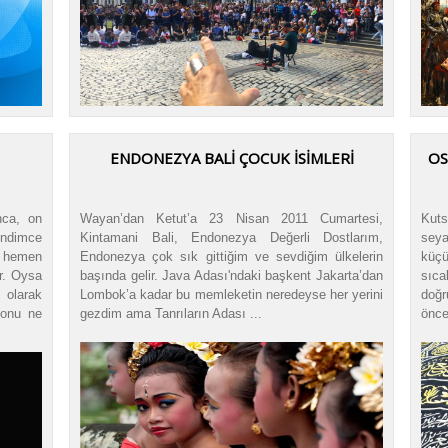
ENDONEZYA BALİ ÇOCUK İSİMLERİ
OS
nca, on
Wayan’dan Ketut’a 23 Nisan 2011 Cumartesi,
Kuts
ndimce
Kintamani Bali, Endonezya Değerli Dostlarım,
seya
 hemen
Endonezya çok sık gittiğim ve sevdiğim ülkelerin
küçü
r. Oysa
başında gelir. Java Adası'ndaki başkent Jakarta’dan
sıc
 olarak
Lombok’a kadar bu memleketin neredeyse her yerini
doğr
 konu ne
gezdim ama Tanrıların Adası ...
önce