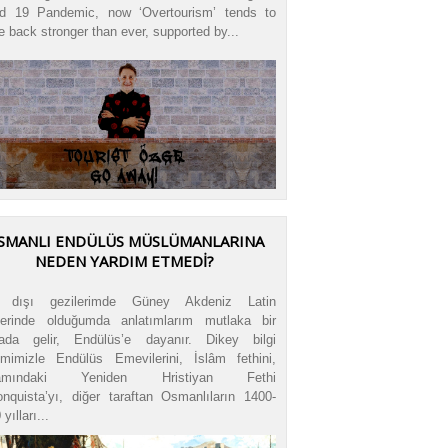
d 19 Pandemic, now ‘Overtourism’ tends to
ke back stronger than ever, supported by...
SMANLI ENDÜLÜS MÜSLÜMANLARINA
NEDEN YARDIM ETMEDİ?
t dışı gezilerimde Güney Akdeniz Latin
lerinde olduğumda anlatımlarım mutlaka bir
ada gelir, Endülüs’e dayanır. Dikey bilgi
kimimizle Endülüs Emevilerini, İslâm fethini,
amındaki Yeniden Hristiyan Fethi
nquista’yı, diğer taraftan Osmanlıların 1400-
yılları...