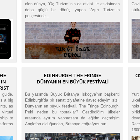
olan dünya, ‘Öç Turizmi’nin de etkisi ile eskisinden
Covi
daha güçlü bir dönüş yapan ‘Aşırı Turizm’in
stri
pençesinde...
THE
EDINBURGH THE FRINGE
O
 IN
DÜNYANIN EN BÜYÜK FESTİVALİ
RIST
l guide,
Bu yazımda Büyük Britanya İskoçya'nın başkenti
Yur
ys a big
Edinburgh'da bir sanat ziyafetine davet edeyim sizi.
ülke
ents, as
Dünyanın en büyük festivali, The Fringe Edinburgh.
nokt
virtual
Peki neden bu topraklar? Gezdirdiğim ülkeler
biri
ship to
arasında ayırım yapmasam da eğitim geçmişim
dev
atforms
Anglofon olduğundan, Britanya coğrafyasının...
Reco
1600 