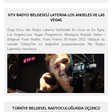
NTV RADYO BELGESELİ LATERNA LOS ANGELES VE LAS
VEGAS
Özge Ersu, Ntv Radyo Laterna Tarihindeki En Uzun ve En İlginç
Los Angeles-Las Vegas Programının Montajına Başladı Haber /
Belgesel Porte Maillot, Paris Fransa 29 Aralık 2011 Yaklaşık üç
senedir Türkiye'nin en beğenilen programlarından Ntv Radyo
Laterna'yı hazırlayıp ...
TÜRKİYE BELGESEL RADYOCULUĞUNDA ÜÇÜNCÜ