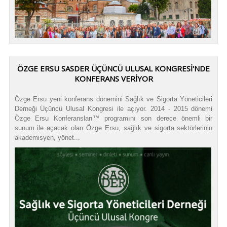
ÖZGE ERSU SASDER ÜÇÜNCÜ ULUSAL KONGRESİ'NDE
KONFERANS VERİYOR
Özge Ersu yeni konferans dönemini Sağlık ve Sigorta Yöneticileri
Derneği Üçüncü Ulusal Kongresi ile açıyor. 2014 - 2015 dönemi
Özge Ersu Konferansları™ programını son derece önemli bir
sunum ile açacak olan Özge Ersu, sağlık ve sigorta sektörlerinin
akademisyen, yönet...