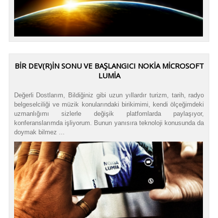
BIR DEV(R)IN SONU VE BAŞLANGICI NOKIA MICROSOFT
LUMIA
Değerli Dostlarım, Bildiğiniz gibi uzun yıllardır turizm, tarih, radyo
belgeselciliği ve müzik konularındaki birikimimi, kendi ölçeğimdeki
uzmanlığımı sizlerle değişik platfomlarda paylaşıyor,
konferanslarımda işliyorum. Bunun yanısıra teknoloji konusunda da
doymak bilmez ...