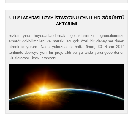
ULUSLARARASI UZAY İSTASYONU CANLI HD GÖRÜNTÜ
AKTARIMI
Sizleri yine heyecanlandırmak, çocuklarımızı, öğrencilerimizi,
amatör gökbilimcileri ve meraklıları çok özel bir deneyime davet
etmek istiyorum. Nasa yalnızca iki hafta önce, 30 Nisan 2014
tarihinde devreye yeni bir proje aldı ve şu anda yörüngede dönen
Uluslararası Uzay İstasyonu...