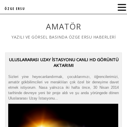
ÖZGE ERSU
AMATÖR
YAZILI VE GÖRSEL BASINDA ÖZGE ERSU HABERLERİ
ULUSLARARASI UZAY İSTASYONU CANLI HD GÖRÜNTÜ
AKTARIMI
Sizleri yine heyecanlandırmak, çocuklarımızı, öğrencilerimizi,
amatör gökbilimcileri ve meraklıları çok özel bir deneyime davet
etmek istiyorum. Nasa yalnızca iki hafta önce, 30 Nisan 2014
tarihinde devreye yeni bir proje aldı ve şu anda yörüngede dönen
Uluslararası Uzay İstasyonu...