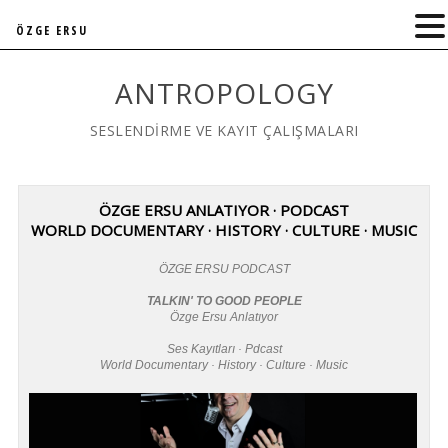
ÖZGE ERSU
ANTROPOLOGY
SESLENDİRME VE KAYIT ÇALIŞMALARI
ÖZGE ERSU ANLATIYOR · PODCAST
WORLD DOCUMENTARY · HISTORY · CULTURE · MUSIC
ÖZGE ERSU PODCAST
TALKIN' TO GOOD PEOPLE
Özge Ersu Anlatıyor
Ses Kayıtları · Pdcast
World Documentary · History · Culture · Music