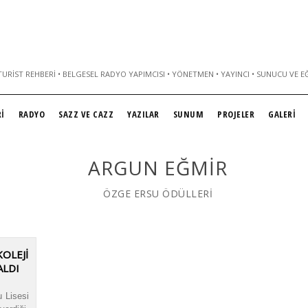
URIST REHBERI • BELGESEL RADYO YAPIMCISI • YÖNETMEN • YAYINCI • SUNUCU VE E
İ
RADYO
SAZZ VE CAZZ
YAZILAR
SUNUM
PROJELER
GALERİ
ARGUN EĞMIR
ÖZGE ERSU ÖDÜLLERİ
OLEJİ
ALDI
 Lisesi