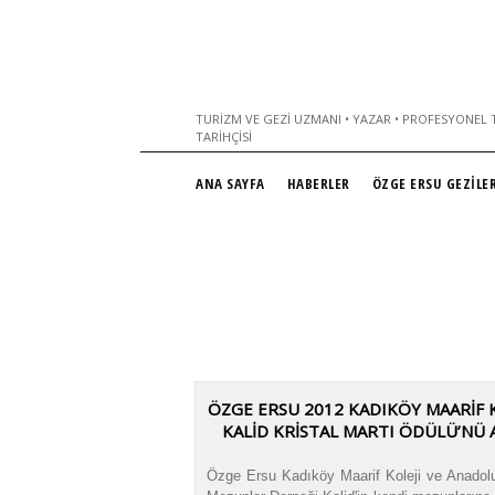
TURIZM VE GEZI UZMANI • YAZAR • PROFESYONEL T
TARIHÇISI
ANA SAYFA
HABERLER
ÖZGE ERSU GEZİLER
ÖZGE ERSU 2012 KADIKÖY MAARİF K
KALİD KRİSTAL MARTI ÖDÜLÜ’NÜ 
Özge Ersu Kadıköy Maarif Koleji ve Anadolu