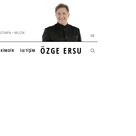
ĞITMEN • MÜZIK
EN
ÖZGE ERSU
KİMDİR
İLETİŞİM