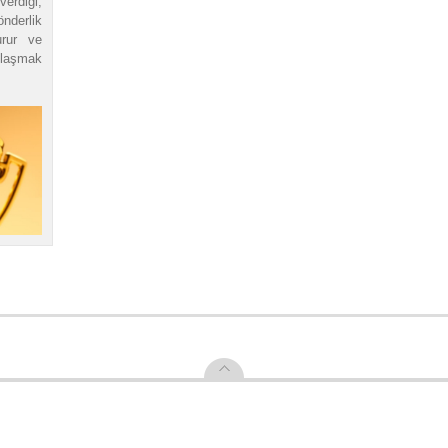
verdiği,
nderlik
urur ve
ylaşmak