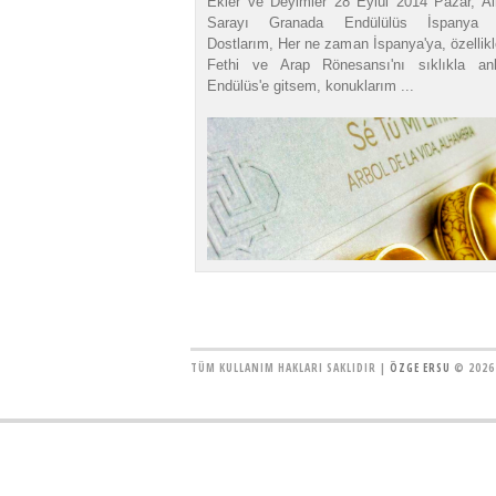
Ekler ve Deyimler 28 Eylül 2014 Pazar, A
Sarayı Granada Endülülüs İspanya D
Dostlarım, Her ne zaman İspanya'ya, özellik
Fethi ve Arap Rönesansı'nı sıklıkla anl
Endülüs'e gitsem, konuklarım ...
TÜM KULLANIM HAKLARI SAKLIDIR |
ÖZGE ERSU
© 2026