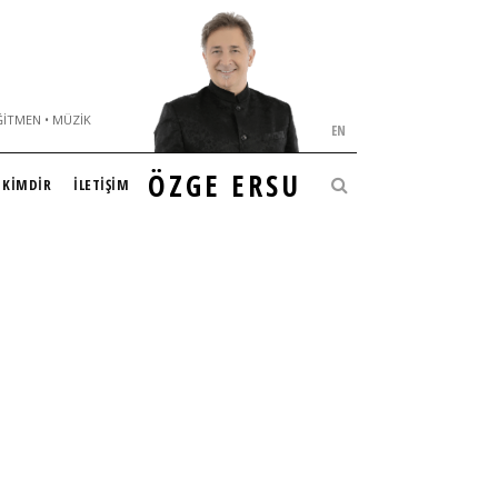
ĞITMEN • MÜZIK
EN
ÖZGE ERSU
KİMDİR
İLETİŞİM