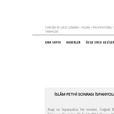
TURIZM VE GEZI UZMANI • YAZAR • PROFESYONEL T
TARIHÇISI
ANA SAYFA
HABERLER
ÖZGE ERSU GEZİLER
İSLÂM FETHİ SONRASI İSPANYOL
Arap ve İspanyolca Yer isimleri, Coğrafi Bö