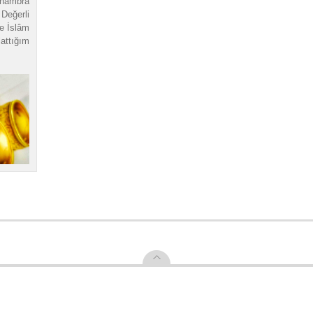
lhambra
eğerli
le İslâm
attığım