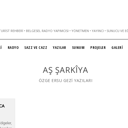
URIST REHBERI • BELGESEL RADYO YAPIMCISI • YÖNETMEN • YAYINCI • SUNUCU VE E
İ
RADYO
SAZZ VE CAZZ
YAZILAR
SUNUM
PROJELER
GALERİ
AŞ ŞARKÎYA
ÖZGE ERSU GEZİ YAZILARI
CA
lgeler,