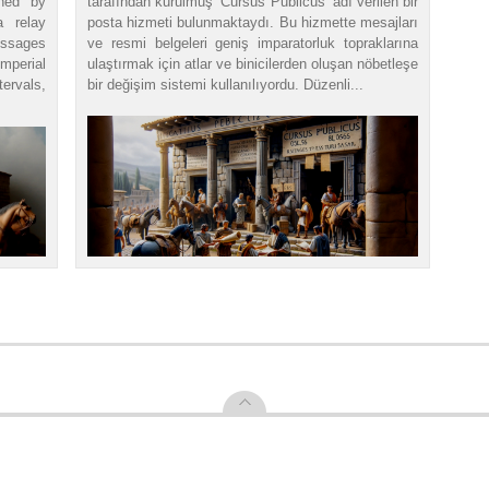
shed by
tarafından kurulmuş ‘Cursus Publicus’ adı verilen bir
 relay
posta hizmeti bulunmaktaydı. Bu hizmette mesajları
essages
ve resmi belgeleri geniş imparatorluk topraklarına
mperial
ulaştırmak için atlar ve binicilerden oluşan nöbetleşe
tervals,
bir değişim sistemi kullanılıyordu. Düzenli...