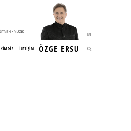
ĞITMEN • MÜZIK
EN
ÖZGE ERSU
KİMDİR
İLETİŞİM