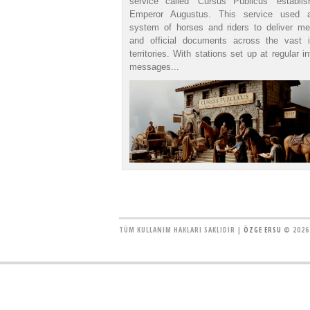
service called 'Cursus Publicus' establi
Emperor Augustus. This service used a
system of horses and riders to deliver m
and official documents across the vast i
territories. With stations set up at regular in
messages...
TÜM KULLANIM HAKLARI SAKLIDIR |
ÖZGE ERSU
© 2026