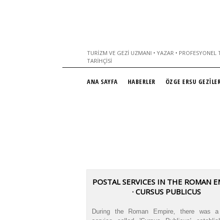
TURIZM VE GEZI UZMANI • YAZAR • PROFESYONEL T
TARIHÇISI
ANA SAYFA
HABERLER
ÖZGE ERSU GEZİLER
POSTAL SERVICES IN THE ROMAN E
· CURSUS PUBLICUS
During the Roman Empire, there was a 