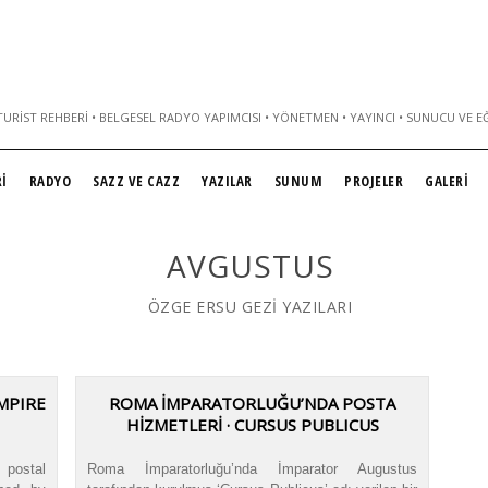
URIST REHBERI • BELGESEL RADYO YAPIMCISI • YÖNETMEN • YAYINCI • SUNUCU VE E
İ
RADYO
SAZZ VE CAZZ
YAZILAR
SUNUM
PROJELER
GALERİ
AVGUSTUS
ÖZGE ERSU GEZİ YAZILARI
MPIRE
ROMA İMPARATORLUĞU’NDA POSTA
HİZMETLERİ · CURSUS PUBLICUS
postal
Roma İmparatorluğu’nda İmparator Augustus