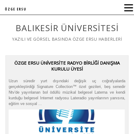
ÖZGE ERSU
BALIKESIR ÜNIVERSITESI
YAZILI VE GÖRSEL BASINDA ÖZGE ERSU HABERLERİ
ÖZGE ERSU ÜNİVERSİTE RADYO BİRLİĞİ DANIŞMA
KURULU ÜYESİ
Uzun süredir yurt dışındaki değişik uç coğrafyalarda
gerçekleştirdiği Signature Collection™ özel gezileri, beş senedir
Ntv'de yayınlanan bol ödüllü müzikal belgesel Laterna ve kendi
kurduğu belgesel Internet radyosu Lateradio yayınlarının yanısıra,
eğitim ve sosyal ...