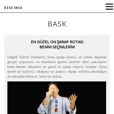
ÖZGE ERSU
BASK
EN GÜZEL ON ŞARAP ROTASI
BENİM SEÇİMLERİM
Değerli Gurme Dostlarım, konu şarap olunca, on yıllara dayanan
gezgin yaşamımı ve kendimce gurme zevkimi bilen yakınlarım
bana hemen dünyanın en güzel on şarap rotasını sorarlar. Oysa
benim bir turizmci, hikâyeci ve anlatıcı olarak sıklıkla sakındığım
iki noktadan birincisi, konu ne olursa...