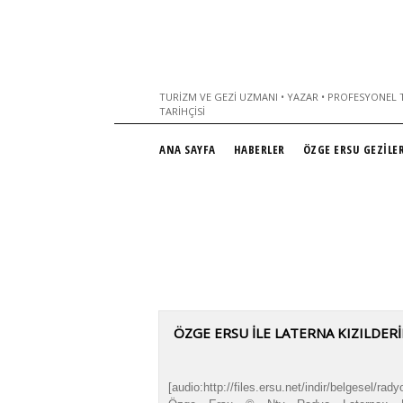
TURIZM VE GEZI UZMANI • YAZAR • PROFESYONEL T
TARIHÇISI
ANA SAYFA
HABERLER
ÖZGE ERSU GEZİLER
ÖZGE ERSU İLE LATERNA KIZILDERİ
[audio:http://files.ersu.net/indir/belgesel/rady