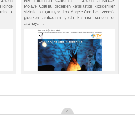
Nevada
Ntv Laterna’da California - Nevada arasındaki
şliğinde
Mojave Çölü’nü geçerken karşılaştığı kızılderilileri
rning ●
sizlerle buluşturuyor. Los Angeles’tan Las Vegas’a
giderken arabasının yolda kalması sonucu su
aramaya ...