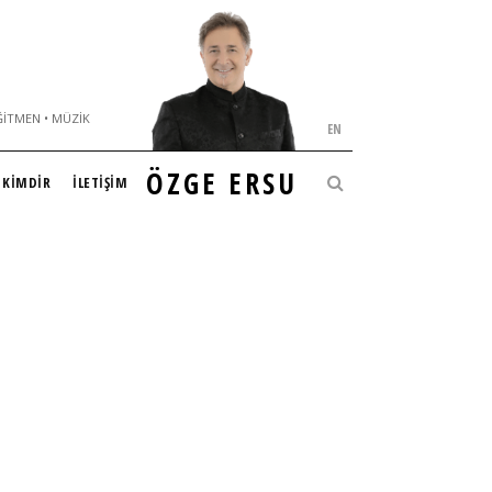
ĞITMEN • MÜZIK
EN
ÖZGE ERSU
KİMDİR
İLETİŞİM