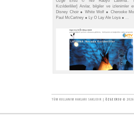
Özge Ersu © Ntv Radyo Laterna:: 
Kızılderililer] Anılar, bilgiler ve izlenimler e
Disney Choir ● White Wolf ● Cherooke Mo
Paul McCartney ● Ly O Lay Ale Loya ● ...
TÜM KULLANIM HAKLARI SAKLIDIR |
ÖZGE ERSU
© 2026