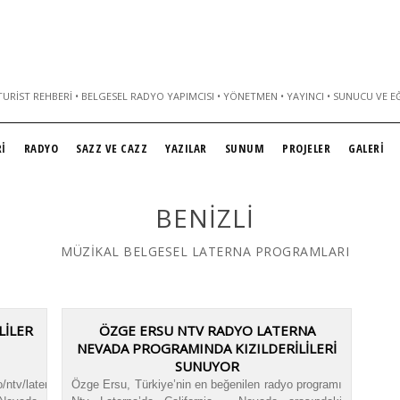
URIST REHBERI • BELGESEL RADYO YAPIMCISI • YÖNETMEN • YAYINCI • SUNUCU VE E
İ
RADYO
SAZZ VE CAZZ
YAZILAR
SUNUM
PROJELER
GALERİ
BENIZLI
MÜZİKAL BELGESEL LATERNA PROGRAMLARI
LİLER
ÖZGE ERSU NTV RADYO LATERNA
NEVADA PROGRAMINDA KIZILDERİLİLERİ
SUNUYOR
o/ntv/laterna/nevada/kizilderililer.mp3|titles=
Özge Ersu, Türkiye’nin en beğenilen radyo programı