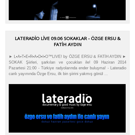
LATERADIO LIVE 09.06 SOKAKLAR - ÖZGE ERSU &
FATIH AYDIN
► L•A•T•E•R•A•D•I•O™LIVE! by ÖZGE ERSU & FATİH AYDIN ►
SOKAK Şiirleri, şarkıları ve çocukları ile! 09 Haziran 2014
Pazartesi 21:00 - Türkiye radyolarında ender buluşma! - Lateradio
canlı yayınında Özge Ersu, ilk bin şiirini yakmış gönül ...