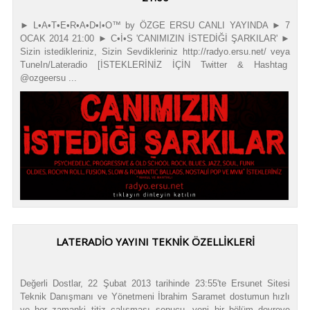
► L•A•T•E•R•A•D•I•O™ by ÖZGE ERSU CANLI YAYINDA ► 7
OCAK 2014 21:00 ► C•İ•S 'CANIMIZIN İSTEDİĞİ ŞARKILAR' ►
Sizin istedikleriniz, Sizin Sevdikleriniz http://radyo.ersu.net/ veya
TuneIn/Lateradio [İSTEKLERİNİZ İÇİN Twitter & Hashtag
@ozgeersu ...
LATERADIO YAYINI TEKNIK ÖZELLIKLERI
Değerli Dostlar, 22 Şubat 2013 tarihinde 23:55'te Ersunet Sitesi
Teknik Danışmanı ve Yönetmeni İbrahim Saramet dostumun hızlı
ve her zamanki titiz çalışması sonucu, yeni bir bölüm devreye