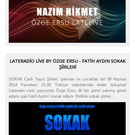
LATERADIO LIVE BY ÖZGE ERSU - FATIH AYDIN SOKAK
ŞIIRLERI
SOKAK Canlı Yayın Şiirleri, şarkıları ve çocukları ile! 09 Haziran
2014 Pazartesi 21:00 Türkiye radyolarında ender buluşma!
Lateradio canlı yayınında Özge Ersu, ilk bin şiirini yakmış gönül
adamı şair Fatih Aydın'ı konuk ediyor. Birlikte sokak şiirleri ...