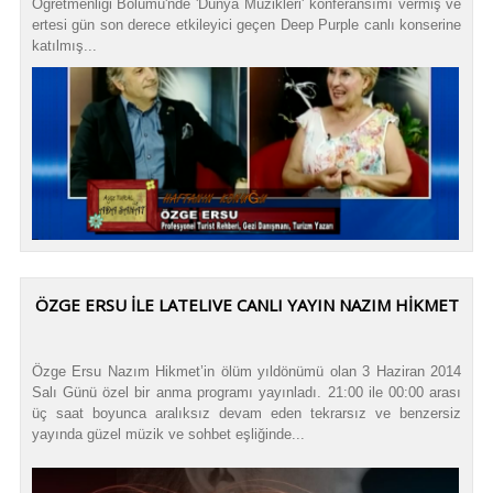
Öğretmenliği Bölümü'nde 'Dünya Müzikleri' konferansımı vermiş ve
ertesi gün son derece etkileyici geçen Deep Purple canlı konserine
katılmış...
ÖZGE ERSU İLE LATELIVE CANLI YAYIN NAZIM HİKMET
Özge Ersu Nazım Hikmet’in ölüm yıldönümü olan 3 Haziran 2014
Salı Günü özel bir anma programı yayınladı. 21:00 ile 00:00 arası
üç saat boyunca aralıksız devam eden tekrarsız ve benzersiz
yayında güzel müzik ve sohbet eşliğinde...