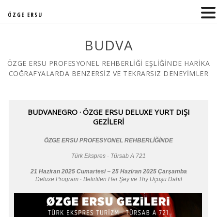
ÖZGE ERSU
BUDVA
ÖZGE ERSU PROFESYONEL REHBERLİĞİ EŞLİĞİNDE HARİKA
COĞRAFYALARDA BENZERSİZ VE TEKRARSIZ DENEYİMLER
BUDVANEGRO · ÖZGE ERSU DELUXE YURT DIŞI
GEZİLERİ
ÖZGE ERSU PROFESYONEL REHBERLİĞİNDE
Türk Ekspres · Türsab A 721
21 Haziran 2025 Cumartesi ~ 25 Haziran 2025 Çarşamba
Deluxe Program · Belirtilen Her Şey ve Thy Uçuşu Dahil