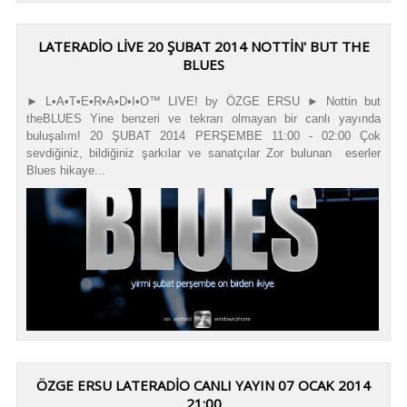
LATERADIO LIVE 20 ŞUBAT 2014 NOTTIN' BUT THE
BLUES
► L•A•T•E•R•A•D•I•O™ LIVE! by ÖZGE ERSU ► Nottin but
theBLUES Yine benzeri ve tekrarı olmayan bir canlı yayında
buluşalım! 20 ŞUBAT 2014 PERŞEMBE 11:00 - 02:00 Çok
sevdiğiniz, bildiğiniz şarkılar ve sanatçılar Zor bulunan eserler
Blues hikaye...
ÖZGE ERSU LATERADIO CANLI YAYIN 07 OCAK 2014
21:00