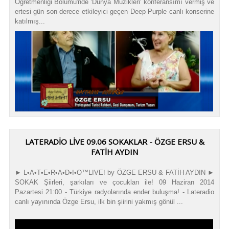
Öğretmenliği Bölümü'nde 'Dünya Müzikleri' konferansımı vermiş ve
ertesi gün son derece etkileyici geçen Deep Purple canlı konserine
katılmış...
LATERADIO LIVE 09.06 SOKAKLAR - ÖZGE ERSU &
FATIH AYDIN
► L•A•T•E•R•A•D•I•O™LIVE! by ÖZGE ERSU & FATİH AYDIN ►
SOKAK Şiirleri, şarkıları ve çocukları ile! 09 Haziran 2014
Pazartesi 21:00 - Türkiye radyolarında ender buluşma! - Lateradio
canlı yayınında Özge Ersu, ilk bin şiirini yakmış gönül ...