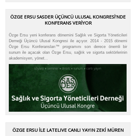
ÖZGE ERSU SASDER ÜÇÜNCÜ ULUSAL KONGRESİ'NDE
KONFERANS VERİYOR
Özge Ersu yeni konferans dönemini Sağlık ve Sigorta Yöneticileri
Derneği Üçüncü Ulusal Kongresi ile açıyor. 2014 - 2015 dönemi
Özge Ersu Konferansları™ programını son derece önemli bir
sunum ile açacak olan Özge Ersu, sağlık ve sigorta sektörlerinin
akademisyen, yönet...
ÖZGE ERSU İLE LATELIVE CANLI YAYIN ZEKİ MÜREN