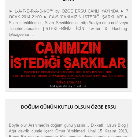
► L•A•T•E•R•A•D•I•O™ by ÖZGE ERSU CANLI YAYINDA ► 7
OCAK 2014 21:00 ► C•İ•S 'CANIMIZIN İSTEDİĞİ ŞARKILAR' ►
Sizin istedikleriniz, Sizin Sevdikleriniz http://radyo.ersu.net/ veya
TuneIn/Lateradio [İSTEKLERİNİZ İÇİN Twitter & Hashtag
@ozgeersu ...
DOĞUM GÜNÜN KUTLU OLSUN ÖZGE ERSU
Böyle olur Arshimed'in doğum günü yazısı... Dikkat! Uzun Blog |
Ağır devrik cümle içerir Ömer 'Arshimed' Ünal 15 Kasım 2013,
Bursa Bu yazıyı tamamen tüm samimi duygularımla yazıyorum.