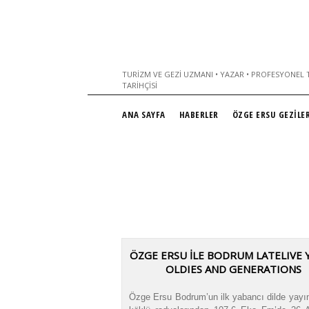
TURIZM VE GEZI UZMANI • YAZAR • PROFESYONEL T
TARIHÇISI
ANA SAYFA
HABERLER
ÖZGE ERSU GEZİLER
ÖZGE ERSU İLE BODRUM LATELIVE Y
OLDIES AND GENERATIONS
Özge Ersu Bodrum’un ilk yabancı dilde yayı