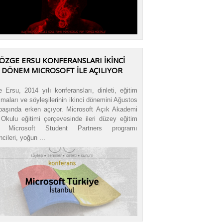
ÖZGE ERSU KONFERANSLARI İKİNCİ
DÖNEM MICROSOFT İLE AÇILIYOR
 Ersu, 2014 yılı konferansları, dinleti, eğitim
şmaları ve söyleşilerinin ikinci dönemini Ağustos
başında erken açıyor. Microsoft Açık Akademi
Okulu eğitimi çerçevesinde ileri düzey eğitim
n Microsoft Student Partners programı
cileri, yoğun ...