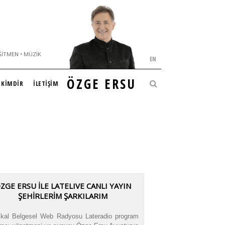
ĞITMEN • MÜZIK
EN
ÖZGE ERSU
KİMDİR
İLETİŞİM
ZGE ERSU İLE LATELIVE CANLI YAYIN
ŞEHİRLERİM ŞARKILARIM
kal Belgesel Web Radyosu Lateradio program