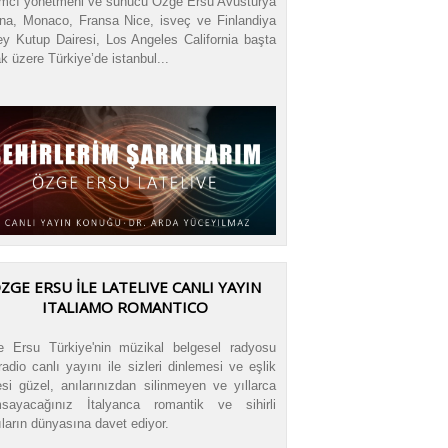
mcı yönetmeni ve sunucu Özge Ersu Avusturya
na, Monaco, Fransa Nice, isveç ve Finlandiya
y Kutup Dairesi, Los Angeles California başta
k üzere Türkiye’de istanbul...
ZGE ERSU İLE LATELIVE CANLI YAYIN
ITALIAMO ROMANTICO
 Ersu Türkiye'nin müzikal belgesel radyosu
radio canlı yayını ile sizleri dinlemesi ve eşlik
si güzel, anılarınızdan silinmeyen ve yıllarca
sayacağınız İtalyanca romantik ve sihirli
ıların dünyasına davet ediyor.