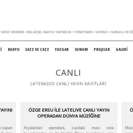
URIST REHBERI • BELGESEL RADYO YAPIMCISI • YÖNETMEN • YAYINCI • SUNUCU VE E
İ
RADYO
SAZZ VE CAZZ
YAZILAR
SUNUM
PROJELER
GALERİ
CANLI
LATERADIO CANLI YAYIN KAYITLARI
AYINI
ÖZGE ERSU İLE LATELIVE CANLI YAYIN
Ö
OPERADAN DÜNYA MÜZİĞİNE
n yapan
Aryalardan operalara, cazdaki mavi nota
Müzi