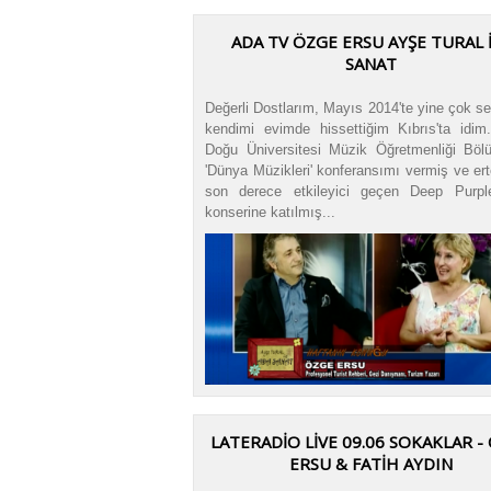
ADA TV ÖZGE ERSU AYŞE TURAL 
SANAT
Değerli Dostlarım, Mayıs 2014'te yine çok s
kendimi evimde hissettiğim Kıbrıs'ta idim
Doğu Üniversitesi Müzik Öğretmenliği Böl
'Dünya Müzikleri' konferansımı vermiş ve er
son derece etkileyici geçen Deep Purpl
konserine katılmış...
LATERADIO LIVE 09.06 SOKAKLAR -
ERSU & FATIH AYDIN