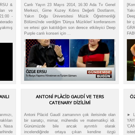
ERSU &
Canlı Yayın 23 Mayıs 2014, 16:30 Ada Tv Genel
[Kon
arı ve
Merkezi, Girne Kuzey Kıbrıs Değerli Dostlarım,
Yakı
21:00 -
Yakın Doğu Üniversitesi Müzik Öğretmenliği
Deep
teradio
Bölümü'nde verdiğim 'Dünya Müzikleri' konferansım
bir 
 yakmış
ve ertesi gün katıldığım son derece etkileyici Deep
GRA
Purple canlı konseri için ...
FAB
ANLI
ANTONİ PLÀCİD GAUDÍ VE TERS
ÖZ
CATENARY DİZİLİMİ
rımızı,
Antoni Plàcid Gaudí zamanının çok ilerisinde olan
► L
aklıları
bir sanatçı, mimar, mühendis ve matematikçi idi.
YAY
m. Nasa
Günümüzde bile ancak ayrıntılı olarak
'CA
rihinde
incelendiğinde ortaya çıkan kendine özgü
ist