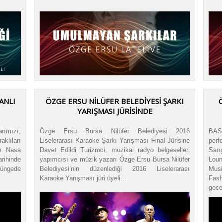
ANLI
ÖZGE ERSU NİLÜFER BELEDİYESİ ŞARKI
YARIŞMASI JÜRİSİNDE
rımızı,
Özge Ersu Bursa Nilüfer Belediyesi 2016
BASI
aklıları
Liselerarası Karaoke Şarkı Yarışması Final Jürisine
perf
m. Nasa
Davet Edildi Turizmci, müzikal radyo belgeselleri
Sar
rihinde
yapımcısı ve müzik yazarı Özge Ersu Bursa Nilüfer
Loun
rüngede
Belediyesi’nin düzenlediği 2016 Liselerarası
Musi
Karaoke Yarışması jüri üyeli...
Fas
geces