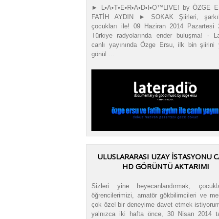
► L•A•T•E•R•A•D•I•O™LIVE! by ÖZGE 
FATİH AYDIN ► SOKAK Şiirleri, şarkıl
çocukları ile! 09 Haziran 2014 Pazartesi 
Türkiye radyolarında ender buluşma! - La
canlı yayınında Özge Ersu, ilk bin şiirini
gönül ...
ULUSLARARASI UZAY İSTASYONU C
HD GÖRÜNTÜ AKTARIMI
Sizleri yine heyecanlandırmak, çocukla
öğrencilerimizi, amatör gökbilimcileri ve mer
çok özel bir deneyime davet etmek istiyoru
yalnızca iki hafta önce, 30 Nisan 2014 ta