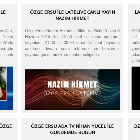
İLE
ÖZGE ERSU İLE LATELIVE CANLI YAYIN
LA
NAZIM HİKMET
evdiğim,
Özge Ersu Nazım Hikmet’in ölüm yıldönümü olan 3
SOKA
. Yakın
Haziran 2014 Salı Günü özel bir anma programı
ile
ümü'nde
yayınladı. 21:00 ile 00:00 arası üç saat boyunca
rad
tesi gün
aralıksız devam eden tekrarsız ve benzersiz
yayı
e canlı
yayında güzel müzik ve sohbet eşliğinde...
adam
şiirle
 ÖZGE
ÖZGE ERSU ADA TV NIHAN YÜCEL ILE
ÖZ
GÜNDEMDE BUGÜN