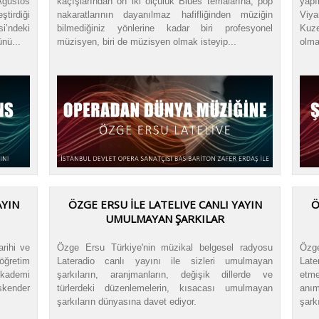
Ağustos
kaçışlarından on iki ölçülük Blues temalarına, pop
yapı
ştirdiği
nakaratlarının dayanılmaz hafifliğinden müziğin
Viya
i’ndeki
bilmediğiniz yönlerine kadar biri profesyonel
Kuze
nü...
müzisyen, biri de müzisyen olmak isteyip...
olma
AYIN
ÖZGE ERSU İLE LATELIVE CANLI YAYIN
Ö
UMULMAYAN ŞARKILAR
rihi ve
Özge Ersu Türkiye'nin müzikal belgesel radyosu
Özge
 öğretim
Lateradio canlı yayını ile sizleri umulmayan
Late
Akademi
şarkıların, aranjmanların, değişik dillerde ve
etme
skender
türlerdeki düzenlemelerin, kısacası umulmayan
anım
şarkıların dünyasına davet ediyor.
şark