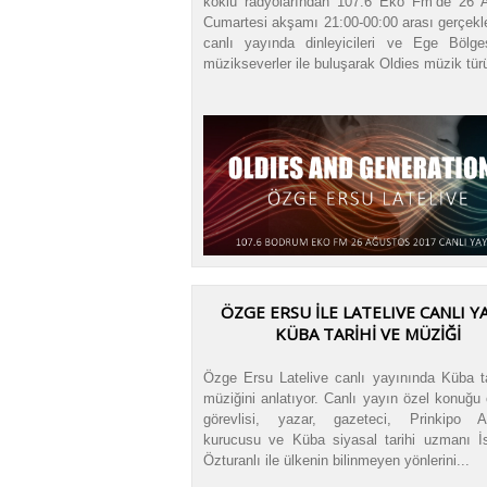
köklü radyolarından 107.6 Eko Fm’de 26 
Cumartesi akşamı 21:00-00:00 arası gerçekle
canlı yayında dinleyicileri ve Ege Bölges
müzikseverler ile buluşarak Oldies müzik türü
ÖZGE ERSU İLE LATELIVE CANLI Y
KÜBA TARİHİ VE MÜZİĞİ
Özge Ersu Latelive canlı yayınında Küba ta
müziğini anlatıyor. Canlı yayın özel konuğu
görevlisi, yazar, gazeteci, Prinkipo 
kurucusu ve Küba siyasal tarihi uzmanı İ
Özturanlı ile ülkenin bilinmeyen yönlerini...