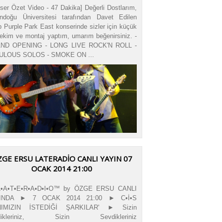
ser Özet Video - 47 Dakika] Değerli Dostlarım,
ndoğu Üniversitesi tarafından Davet Edilen
 Purple Park East konserinde sizler için küçük
çekim ve montaj yaptım, umarım beğenirsiniz. -
ND OPENING - LONG LIVE ROCK'N ROLL -
ULOUS SOLOS - SMOKE ON ...
GE ERSU LATERADIO CANLI YAYIN 07
OCAK 2014 21:00
•A•T•E•R•A•D•I•O™ by ÖZGE ERSU CANLI
INDA ► 7 OCAK 2014 21:00 ► C•İ•S
NIMIZIN İSTEDİĞİ ŞARKILAR' ► Sizin
edikleriniz, Sizin Sevdikleriniz