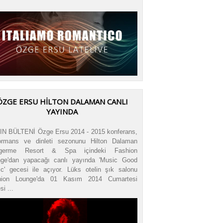
ÖZGE ERSU HİLTON DALAMAN CANLI
YAYINDA
N BÜLTENİ Özge Ersu 2014 - 2015 konferans,
ormans ve dinleti sezonunu Hilton Dalaman
ıgerme Resort & Spa içindeki Fashion
ge'dan yapacağı canlı yayında 'Music Good
c' gecesi ile açıyor. Lüks otelin şık salonu
hion Lounge'da 01 Kasım 2014 Cumartesi
i ...