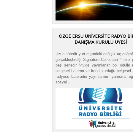
ÖZGE ERSU ÜNİVERSİTE RADYO BİR
DANIŞMA KURULU ÜYESİ
Uzun süredir yurt dışındaki değişik uç coğra
gerçekleştirdiği Signature Collection™ özel g
beş senedir Ntv'de yayınlanan bol ödüllü 
belgesel Laterna ve kendi kurduğu belgesel 
radyosu Lateradio yayınlarının yanısıra, eğ
sosyal ...