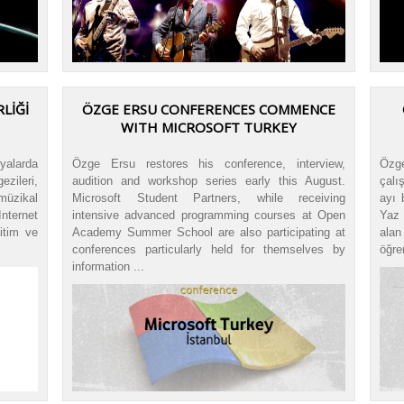
LİĞİ
ÖZGE ERSU CONFERENCES COMMENCE
WITH MICROSOFT TURKEY
fyalarda
Özge Ersu restores his conference, interview,
Özge
ezileri,
audition and workshop series early this August.
çalı
müzikal
Microsoft Student Partners, while receiving
ayı 
Internet
intensive advanced programming courses at Open
Yaz 
itim ve
Academy Summer School are also participating at
ala
conferences particularly held for themselves by
öğren
information ...