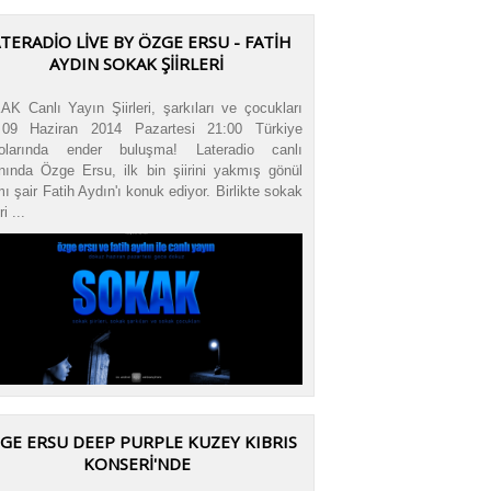
TERADIO LIVE BY ÖZGE ERSU - FATIH
AYDIN SOKAK ŞIIRLERI
K Canlı Yayın Şiirleri, şarkıları ve çocukları
! 09 Haziran 2014 Pazartesi 21:00 Türkiye
yolarında ender buluşma! Lateradio canlı
nında Özge Ersu, ilk bin şiirini yakmış gönül
ı şair Fatih Aydın'ı konuk ediyor. Birlikte sokak
ri ...
GE ERSU DEEP PURPLE KUZEY KIBRIS
KONSERI'NDE