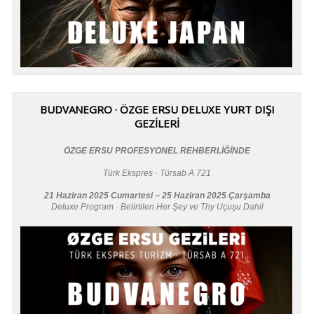
BUDVANEGRO · ÖZGE ERSU DELUXE YURT DIŞI
GEZİLERİ
ÖZGE ERSU PROFESYONEL REHBERLİĞİNDE
Türk Ekspres · Türsab A 721
21 Haziran 2025 Cumartesi ~ 25 Haziran 2025 Çarşamba
Deluxe Program · Belirtilen Her Şey ve Thy Uçuşu Dahil