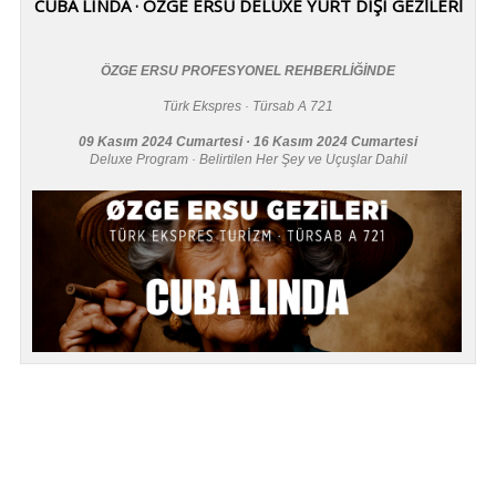
CUBA LINDA · ÖZGE ERSU DELUXE YURT DIŞI GEZİLERİ
ÖZGE ERSU PROFESYONEL REHBERLİĞİNDE
Türk Ekspres · Türsab A 721
09 Kasım 2024 Cumartesi · 16 Kasım 2024 Cumartesi
Deluxe Program · Belirtilen Her Şey ve Uçuşlar Dahil