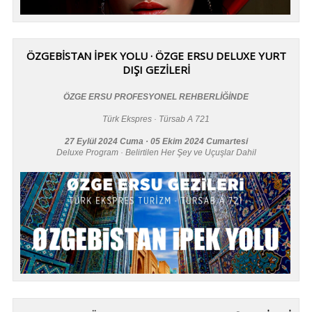
ÖZGEBİSTAN İPEK YOLU · ÖZGE ERSU DELUXE YURT
DIŞI GEZİLERİ
ÖZGE ERSU PROFESYONEL REHBERLİĞİNDE
Türk Ekspres · Türsab A 721
27 Eylül 2024 Cuma · 05 Ekim 2024 Cumartesi
Deluxe Program · Belirtilen Her Şey ve Uçuşlar Dahil