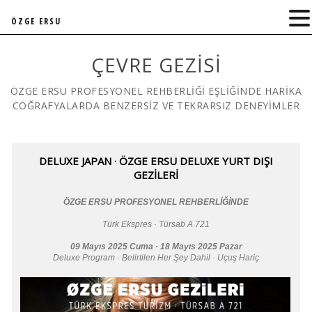
ÖZGE ERSU
ÇEVRE GEZISI
ÖZGE ERSU PROFESYONEL REHBERLİĞİ EŞLİĞİNDE HARİKA
COĞRAFYALARDA BENZERSİZ VE TEKRARSIZ DENEYİMLER
DELUXE JAPAN · ÖZGE ERSU DELUXE YURT DIŞI
GEZİLERİ
ÖZGE ERSU PROFESYONEL REHBERLİĞİNDE
Türk Ekspres · Türsab A 721
09 Mayıs 2025 Cuma · 18 Mayıs 2025 Pazar
Deluxe Program · Belirtilen Her Şey Dahil · Uçuş Hariç