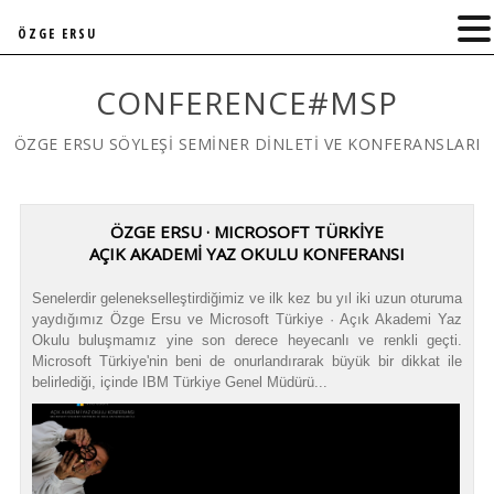
ÖZGE ERSU
CONFERENCE#MSP
ÖZGE ERSU SÖYLEŞİ SEMİNER DİNLETİ VE KONFERANSLARI
ÖZGE ERSU · MICROSOFT TÜRKİYE
AÇIK AKADEMİ YAZ OKULU KONFERANSI
Senelerdir gelenekselleştirdiğimiz ve ilk kez bu yıl iki uzun oturuma
yaydığımız Özge Ersu ve Microsoft Türkiye · Açık Akademi Yaz
Okulu buluşmamız yine son derece heyecanlı ve renkli geçti.
Microsoft Türkiye'nin beni de onurlandırarak büyük bir dikkat ile
belirlediği, içinde IBM Türkiye Genel Müdürü...