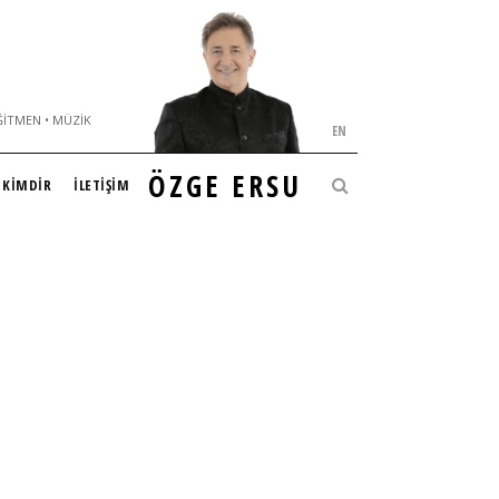
ĞITMEN • MÜZIK
EN
ÖZGE ERSU
KİMDİR
İLETİŞİM