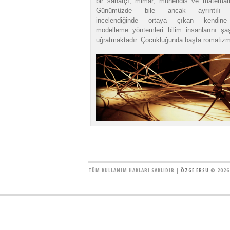
bir sanatçı, mimar, mühendis ve matematik
Günümüzde bile ancak ayrıntılı 
incelendiğinde ortaya çıkan kendin
modelleme yöntemleri bilim insanlarını şaş
uğratmaktadır. Çocukluğunda başta romatizma
TÜM KULLANIM HAKLARI SAKLIDIR |
ÖZGE ERSU
© 2026