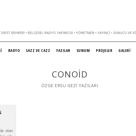
URIST REHBERI • BELGESEL RADYO YAPIMCISI • YÖNETMEN • YAYINCI • SUNUCU VE E
İ
RADYO
SAZZ VE CAZZ
YAZILAR
SUNUM
PROJELER
GALERİ
CONOID
ÖZGE ERSU GEZİ YAZILARI
S
de olan