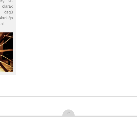
çi idi.
olarak
e özgü
kınlığa
l...