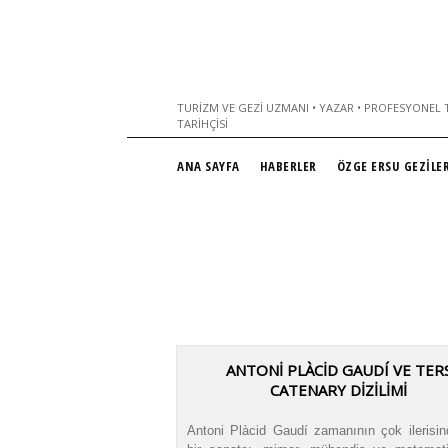
TURIZM VE GEZI UZMANI • YAZAR • PROFESYONEL T
TARIHÇISI
ANA SAYFA
HABERLER
ÖZGE ERSU GEZİLER
ANTONİ PLÀCİD GAUDÍ VE TER
CATENARY DİZİLİMİ
Antoni Plàcid Gaudí zamanının çok ilerisin