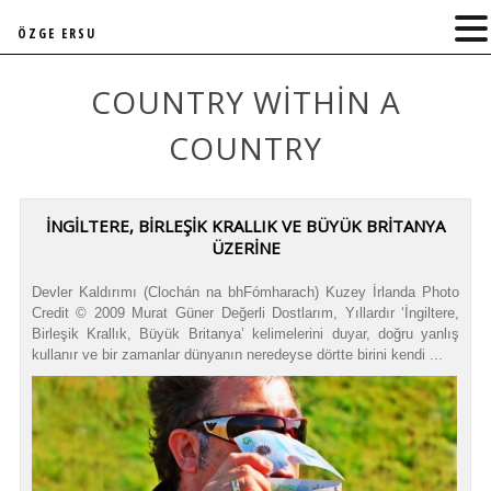
ÖZGE ERSU
COUNTRY WITHIN A
COUNTRY
İNGİLTERE, BİRLEŞİK KRALLIK VE BÜYÜK BRİTANYA
ÜZERİNE
Devler Kaldırımı (Clochán na bhFómharach) Kuzey İrlanda Photo
Credit © 2009 Murat Güner Değerli Dostlarım, Yıllardır ‘İngiltere,
Birleşik Krallık, Büyük Britanya’ kelimelerini duyar, doğru yanlış
kullanır ve bir zamanlar dünyanın neredeyse dörtte birini kendi ...