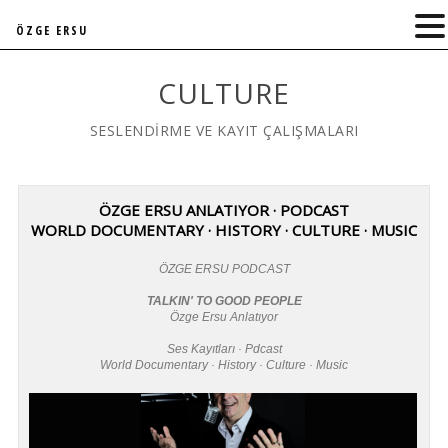
ÖZGE ERSU
CULTURE
SESLENDİRME VE KAYIT ÇALIŞMALARI
ÖZGE ERSU ANLATIYOR · PODCAST
WORLD DOCUMENTARY · HISTORY · CULTURE · MUSIC
ÖZGE ERSU PODCAST
TALKIN' TO GOOD PEOPLE
Özge Ersu Anlatıyor
Ses Kayıtları · Pdcast
World Documentary · History · Culture · Music