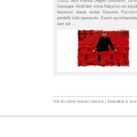
©2012 Nice Fransa Değerli Dostlarım, La 
Guiseppe Verdi’den sonra İtalya’nın en büyü
bestecisi olarak anılan Giacomo Puccini’n
perdelik ünlü operasıdır. Eserin ayrıntıların
tam adı ...
TÜM KULLANIM HAKLARI SAKLIDIR |
ÖZGE ERSU
© 2026