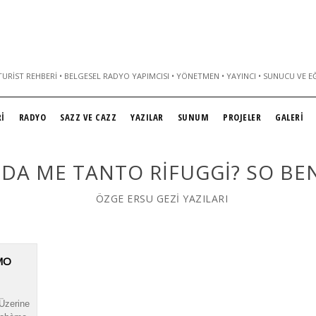
URIST REHBERI • BELGESEL RADYO YAPIMCISI • YÖNETMEN • YAYINCI • SUNUCU VE E
İ
RADYO
SAZZ VE CAZZ
YAZILAR
SUNUM
PROJELER
GALERİ
DA ME TANTO RIFUGGI? SO BE
ÖZGE ERSU GEZİ YAZILARI
MO
 Üzerine