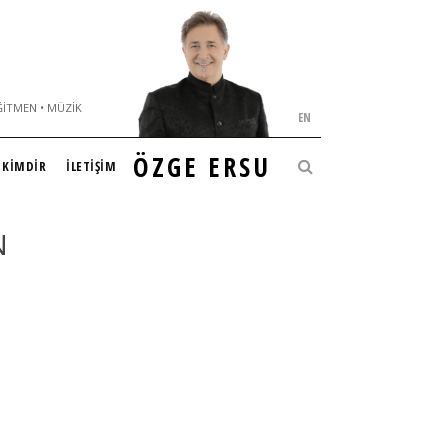
ĞITMEN • MÜZIK
EN
ÖZGE ERSU
KİMDİR
İLETİŞİM
N