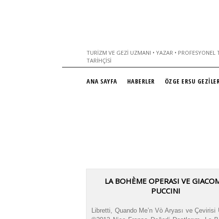
TURIZM VE GEZI UZMANI • YAZAR • PROFESYONEL T
TARIHÇISI
ANA SAYFA
HABERLER
ÖZGE ERSU GEZİLER
LA BOHÈME OPERASI VE GIACO
PUCCINI
Libretti, Quando Me’n Vò Aryası ve Çevirisi