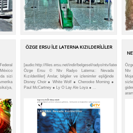
ÖZGE ERSU İLE LATERNA KIZILDERİLİLER
NE
Federal
[audio:http://files.ersu.net/indir/belgesel/radyo/ntv/laterna/nevada
Özge
 México
Özge Ersu © Ntv Radyo Laterna:: Nevada
Ntv 
da sizi
Kızılderililer] Anılar, bilgiler ve izlenimler eşliğinde
Moja
Amerika
Disney Choir ● White Wolf ● Cherooke Morning ●
sizl
sika'ya,
Paul McCartney ● Ly O Lay Ale Loya ● ...
gid
aram