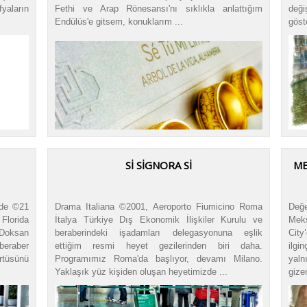
yaların
Fethi ve Arap Rönesansı'nı sıklıkla anlattığım
değ
Endülüs'e gitsem, konuklarım ...
göst
SI SIGNORA SI
ME
rde ©21
Drama Italiana ©2001, Aeroporto Fiumicino Roma
Değe
Florida
İtalya Türkiye Dış Ekonomik İlişkiler Kurulu ve
Mek
 Doksan
beraberindeki işadamları delegasyonuna eşlik
City
beraber
ettiğim resmi heyet gezilerinden biri daha.
ilgi
örtüsünü
Programımız Roma'da başlıyor, devamı Milano.
yaln
Yaklaşık yüz kişiden oluşan heyetimizde ...
gizem