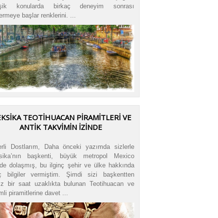
işik konularda birkaç deneyim sonrası
ermeye başlar renklerini. ...
KSIKA TEOTIHUACAN PIRAMITLERI VE
ANTIK TAKVIMIN İZINDE
rli Dostlarım, Daha önceki yazımda sizlerle
sika’nın başkenti, büyük metropol Mexico
’de dolaşmış, bu ilginç şehir ve ülke hakkında
nç bilgiler vermiştim. Şimdi sizi başkentten
ız bir saat uzaklıkta bulunan Teotihuacan ve
li piramitlerine davet ...