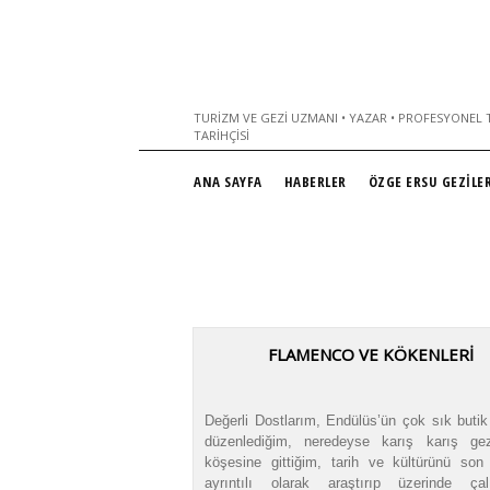
TURIZM VE GEZI UZMANI • YAZAR • PROFESYONEL T
TARIHÇISI
ANA SAYFA
HABERLER
ÖZGE ERSU GEZİLER
FLAMENCO VE KÖKENLERİ
Değerli Dostlarım, Endülüs’ün çok sık butik
düzenlediğim, neredeyse karış karış ge
köşesine gittiğim, tarih ve kültürünü son
ayrıntılı olarak araştırıp üzerinde çal