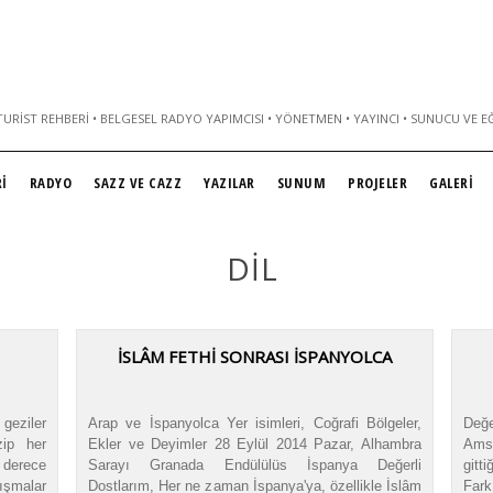
URIST REHBERI • BELGESEL RADYO YAPIMCISI • YÖNETMEN • YAYINCI • SUNUCU VE E
İ
RADYO
SAZZ VE CAZZ
YAZILAR
SUNUM
PROJELER
GALERİ
DIL
İSLÂM FETHİ SONRASI İSPANYOLCA
 geziler
Arap ve İspanyolca Yer isimleri, Coğrafi Bölgeler,
Değ
zip her
Ekler ve Deyimler 28 Eylül 2014 Pazar, Alhambra
Amst
 derece
Sarayı Granada Endülülüs İspanya Değerli
gitt
ışmalar
Dostlarım, Her ne zaman İspanya'ya, özellikle İslâm
Fark