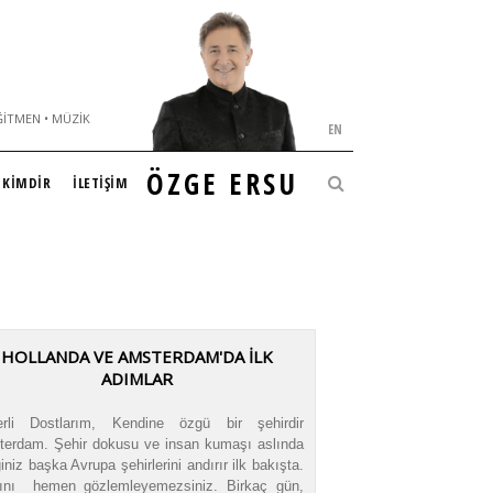
ĞITMEN • MÜZIK
EN
ÖZGE ERSU
KİMDİR
İLETİŞİM
HOLLANDA VE AMSTERDAM'DA İLK
ADIMLAR
erli Dostlarım, Kendine özgü bir şehirdir
erdam. Şehir dokusu ve insan kumaşı aslında
iğiniz başka Avrupa şehirlerini andırır ilk bakışta.
ını hemen gözlemleyemezsiniz. Birkaç gün,