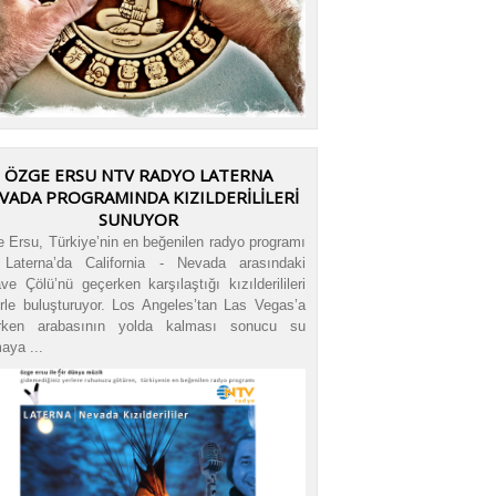
ÖZGE ERSU NTV RADYO LATERNA
VADA PROGRAMINDA KIZILDERİLİLERİ
SUNUYOR
/kizilderililer.mp3|titles=
 Ersu, Türkiye’nin en beğenilen radyo programı
Laterna’da California - Nevada arasındaki
ve Çölü’nü geçerken karşılaştığı kızılderilileri
erle buluşturuyor. Los Angeles’tan Las Vegas’a
erken arabasının yolda kalması sonucu su
aya ...