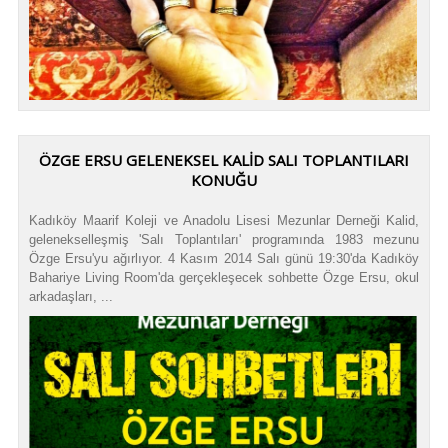
ÖZGE ERSU GELENEKSEL KALİD SALI TOPLANTILARI
KONUĞU
Kadıköy Maarif Koleji ve Anadolu Lisesi Mezunlar Derneği Kalid,
gelenekselleşmiş 'Salı Toplantıları' programında 1983 mezunu
Özge Ersu'yu ağırlıyor. 4 Kasım 2014 Salı günü 19:30'da Kadıköy
Bahariye Living Room'da gerçekleşecek sohbette Özge Ersu, okul
arkadaşları, ...