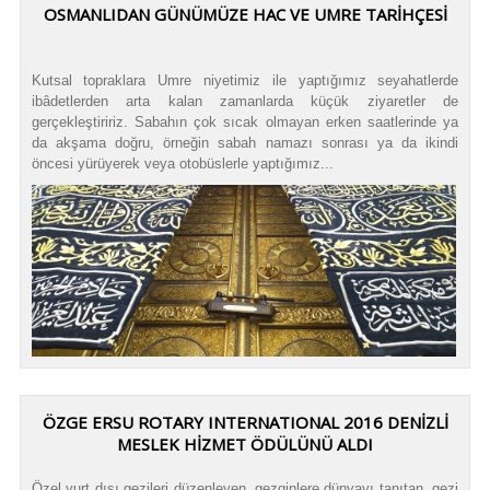
OSMANLIDAN GÜNÜMÜZE HAC VE UMRE TARİHÇESİ
Kutsal topraklara Umre niyetimiz ile yaptığımız seyahatlerde
ibâdetlerden arta kalan zamanlarda küçük ziyaretler de
gerçekleştiririz. Sabahın çok sıcak olmayan erken saatlerinde ya
da akşama doğru, örneğin sabah namazı sonrası ya da ikindi
öncesi yürüyerek veya otobüslerle yaptığımız...
ÖZGE ERSU ROTARY INTERNATIONAL 2016 DENİZLİ
MESLEK HİZMET ÖDÜLÜNÜ ALDI
Özel yurt dışı gezileri düzenleyen, gezginlere dünyayı tanıtan, gezi