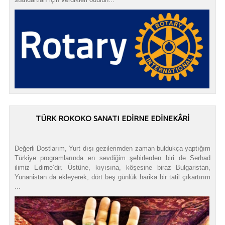
TÜRK ROKOKO SANATI EDİRNE EDİNEKÂRİ
Değerli Dostlarım, Yurt dışı gezilerimden zaman buldukça yaptığım
Türkiye programlarında en sevdiğim şehirlerden biri de Serhad
ilimiz Edirne’dir. Üstüne, kıyısına, köşesine biraz Bulgaristan,
Yunanistan da ekleyerek, dört beş günlük harika bir tatil çıkartırım
...