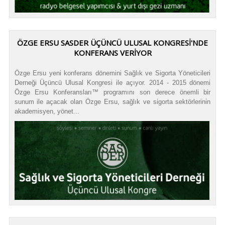
ÖZGE ERSU SASDER ÜÇÜNCÜ ULUSAL KONGRESİ'NDE
KONFERANS VERİYOR
Özge Ersu yeni konferans dönemini Sağlık ve Sigorta Yöneticileri
Derneği Üçüncü Ulusal Kongresi ile açıyor. 2014 - 2015 dönemi
Özge Ersu Konferansları™ programını son derece önemli bir
sunum ile açacak olan Özge Ersu, sağlık ve sigorta sektörlerinin
akademisyen, yönet...