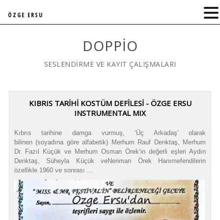
ÖZGE ERSU
DOPPIO
SESLENDİRME VE KAYIT ÇALIŞMALARI
KIBRIS TARİHİ KOSTÜM DEFİLESİ - ÖZGE ERSU
INSTRUMENTAL MIX
Kıbrıs tarihine damga vurmuş, ‘Üç Arkadaş’ olarak
bilinen (soyadına göre alfabetik) Merhum Rauf Denktaş, Merhum
Dr. Fazıl Küçük ve Merhum Osman Örek‘in değerli eşleri Aydın
Denktaş, Süheyla Küçük veNeriman Örek Hanımefendilerin
özellikle 1960 ve sonrası ...