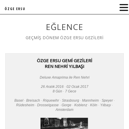
ÖZGE ERSU
EĞLENCE
GEÇMİŞ DÖNEM ÖZGE ERSU GEZİLERİ
ÖZGE ERSU GEMİ GEZİLERİ
REN NEHRİ YILBAŞI
Deluxe Amaprima ile Ren Nehri
26 Aralık 2016 · 02 Ocak 2017
8 Gün · 7 Gece
Basel · Breisach · Riquewihr · Strasbourg · Mannheim · Speyer ·
Rüdesheim · Drosselgasse · Gorge · Koblenz · Köln · Yılbaşı ·
Amsterdam