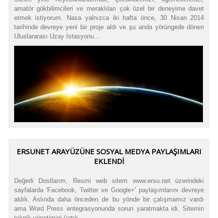
amatör gökbilimcileri ve meraklıları çok özel bir deneyime davet
etmek istiyorum. Nasa yalnızca iki hafta önce, 30 Nisan 2014
tarihinde devreye yeni bir proje aldı ve şu anda yörüngede dönen
Uluslararası Uzay İstasyonu...
ERSUNET ARAYÜZÜNE SOSYAL MEDYA PAYLAŞIMLARI
EKLENDI
Değerli Dostlarım, Resmi web sitem www.ersu.net üzerindeki
sayfalarda 'Facebook, Twitter ve Google+' paylaşımlarını devreye
aldık. Aslında daha önceden de bu yönde bir çalışmamız vardı
ama Word Press entegrasyonunda sorun yaratmakta idi. Sitemin
teknik yönetimini (artık ...