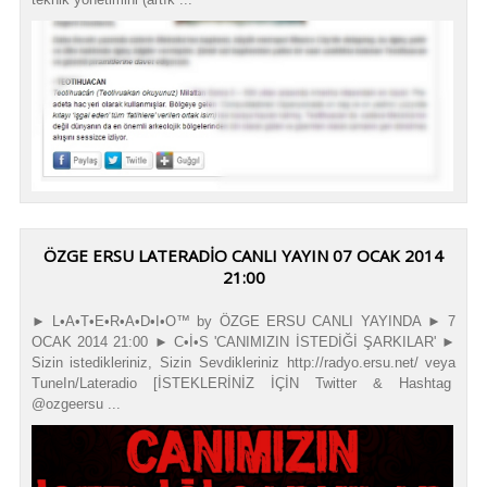
ÖZGE ERSU LATERADIO CANLI YAYIN 07 OCAK 2014
21:00
► L•A•T•E•R•A•D•I•O™ by ÖZGE ERSU CANLI YAYINDA ► 7
OCAK 2014 21:00 ► C•İ•S 'CANIMIZIN İSTEDİĞİ ŞARKILAR' ►
Sizin istedikleriniz, Sizin Sevdikleriniz http://radyo.ersu.net/ veya
TuneIn/Lateradio [İSTEKLERİNİZ İÇİN Twitter & Hashtag
@ozgeersu ...