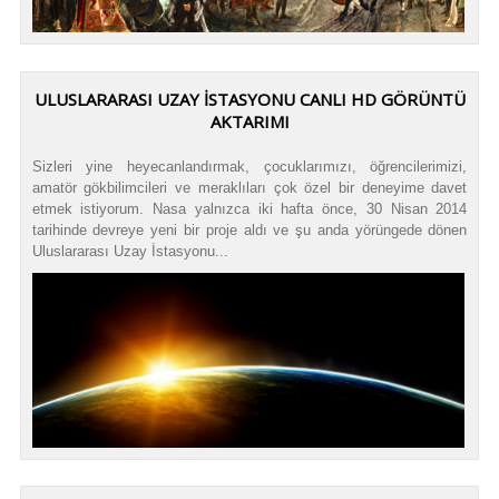
ULUSLARARASI UZAY İSTASYONU CANLI HD GÖRÜNTÜ
AKTARIMI
Sizleri yine heyecanlandırmak, çocuklarımızı, öğrencilerimizi,
amatör gökbilimcileri ve meraklıları çok özel bir deneyime davet
etmek istiyorum. Nasa yalnızca iki hafta önce, 30 Nisan 2014
tarihinde devreye yeni bir proje aldı ve şu anda yörüngede dönen
Uluslararası Uzay İstasyonu...