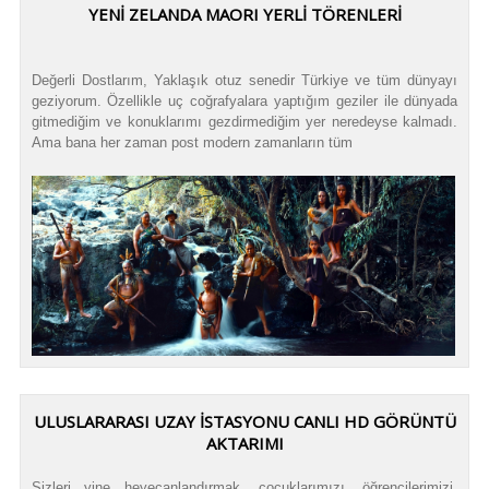
YENİ ZELANDA MAORI YERLİ TÖRENLERİ
Değerli Dostlarım, Yaklaşık otuz senedir Türkiye ve tüm dünyayı
geziyorum. Özellikle uç coğrafyalara yaptığım geziler ile dünyada
gitmediğim ve konuklarımı gezdirmediğim yer neredeyse kalmadı.
Ama bana her zaman post modern zamanların tüm
ULUSLARARASI UZAY İSTASYONU CANLI HD GÖRÜNTÜ
AKTARIMI
Sizleri yine heyecanlandırmak, çocuklarımızı, öğrencilerimizi,