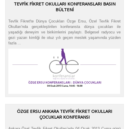
TEVFIK FIKRET OKULLARI KONFERANSLARI BASIN
BÜLTENI
Tevfik Fikret'te Dünya Çocukları Özge Ersu, Özel Tevfik Fikret
Okulları'nda gerçekleştirilen konferansta dünya çocukları ile
yaşadığı deneyim ve birikimlerini paylaştı. Belgesel radyocu ve
gezi yazarı kimliği ile otuz yılı geçen meslek yaşamında yüzden
fazla ...
ÖZGE ERSU ANKARA TEVFİK FİKRET OKULLARI
ÇOCUKLAR KONFERANSI
Ankara Özel Tevfik Fikret Okulları’nda 04 Ocak 2013 Cuma günü