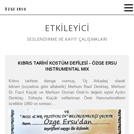
ÖZGE ERSU
ETKILEYICI
SESLENDİRME VE KAYIT ÇALIŞMALARI
KIBRIS TARİHİ KOSTÜM DEFİLESİ - ÖZGE ERSU
INSTRUMENTAL MIX
Kıbrıs tarihine damga vurmuş, ‘Üç Arkadaş’ olarak
bilinen (soyadına göre alfabetik) Merhum Rauf Denktaş, Merhum
Dr. Fazıl Küçük ve Merhum Osman Örek‘in değerli eşleri Aydın
Denktaş, Süheyla Küçük veNeriman Örek Hanımefendilerin
özellikle 1960 ve sonrası ...