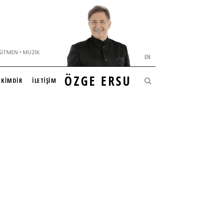
ĞITMEN • MÜZIK
EN
ÖZGE ERSU
KİMDİR
İLETİŞİM