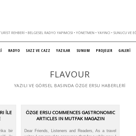
URIST REHBERI • BELGESEL RADYO YAPIMCISI • YÖNETMEN • YAYINCI • SUNUCU VE E
İ
RADYO
SAZZ VE CAZZ
YAZILAR
SUNUM
PROJELER
GALERİ
FLAVOUR
YAZILI VE GÖRSEL BASINDA ÖZGE ERSU HABERLERİ
I İLE
ÖZGE ERSU COMMENCES GASTRONOMIC
E
ARTICLES IN MUTFAK MAGAZIN
ika bir
Dear Friends, Listeners and Readers, As a travel