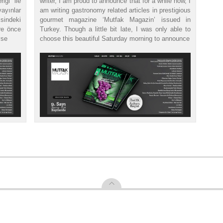
iği ile
writer, I am proud to announce that for a while now, I
yınlar
am writing gastronomy related articles in prestigious
sindeki
gourmet magazine ‘Mutfak Magazin’ issued in
re önce
Turkey. Though a little bit late, I was only able to
yse
choose this beautiful Saturday morning to announce