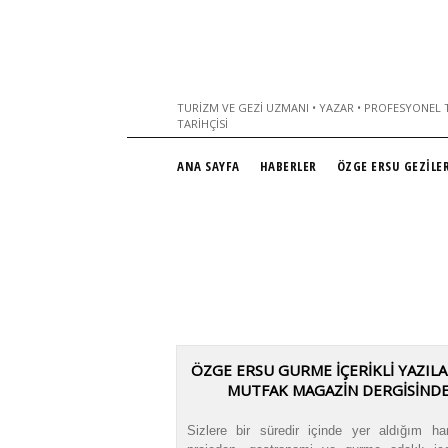
TURIZM VE GEZI UZMANI • YAZAR • PROFESYONEL T
TARIHÇISI
ANA SAYFA
HABERLER
ÖZGE ERSU GEZİLER
ÖZGE ERSU GURME İÇERİKLİ YAZILAR
MUTFAK MAGAZİN DERGİSİND
Sizlere bir süredir içinde yer aldığım har