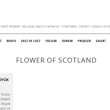
URIST REHBERI • BELGESEL RADYO YAPIMCISI • YÖNETMEN • YAYINCI • SUNUCU VE E
İ
RADYO
SAZZ VE CAZZ
YAZILAR
SUNUM
PROJELER
GALERİ
FLOWER OF SCOTLAND
BÜYÜK
) Kuzey
Değerli
k, Büyük
lanır ve