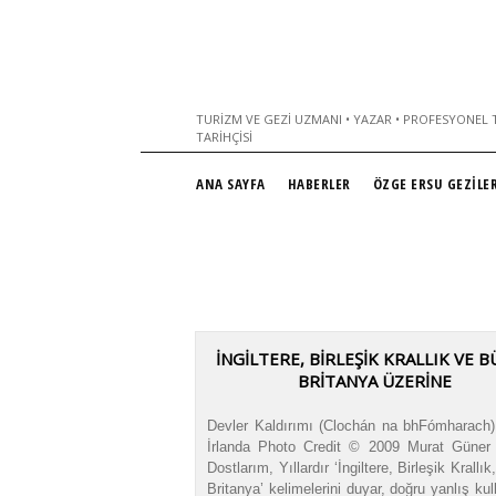
TURIZM VE GEZI UZMANI • YAZAR • PROFESYONEL T
TARIHÇISI
ANA SAYFA
HABERLER
ÖZGE ERSU GEZİLER
İNGİLTERE, BİRLEŞİK KRALLIK VE 
BRİTANYA ÜZERİNE
Devler Kaldırımı (Clochán na bhFómharach
İrlanda Photo Credit © 2009 Murat Güner 
Dostlarım, Yıllardır ‘İngiltere, Birleşik Krallı
Britanya’ kelimelerini duyar, doğru yanlış kul