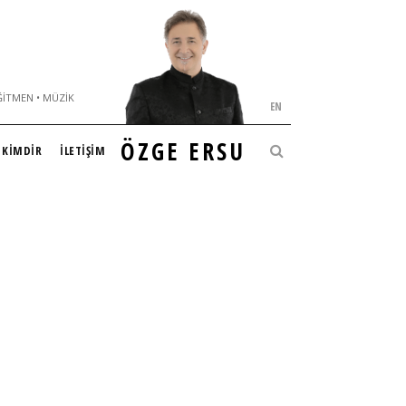
ĞITMEN • MÜZIK
EN
ÖZGE ERSU
KİMDİR
İLETİŞİM