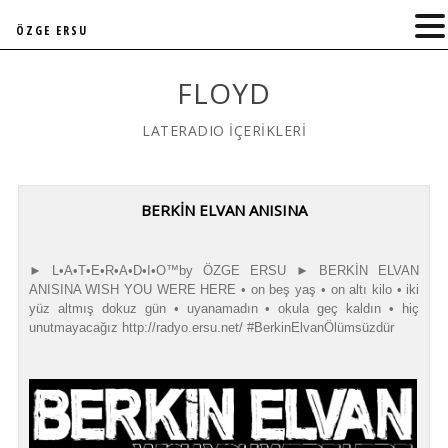
ÖZGE ERSU
FLOYD
LATERADIO İÇERİKLERİ
BERKIN ELVAN ANISINA
► L•A•T•E•R•A•D•I•O™by ÖZGE ERSU ► BERKİN ELVAN
ANISINA WISH YOU WERE HERE • on beş yaş • on altı kilo • iki
yüz altmış dokuz gün • uyanamadın • okula geç kaldın • hiç
unutmayacağız http://radyo.ersu.net/ #BerkinElvanÖlümsüzdür