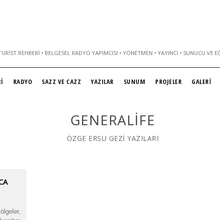
URIST REHBERI • BELGESEL RADYO YAPIMCISI • YÖNETMEN • YAYINCI • SUNUCU VE E
İ
RADYO
SAZZ VE CAZZ
YAZILAR
SUNUM
PROJELER
GALERİ
GENERALIFE
ÖZGE ERSU GEZİ YAZILARI
CA
lgeler,