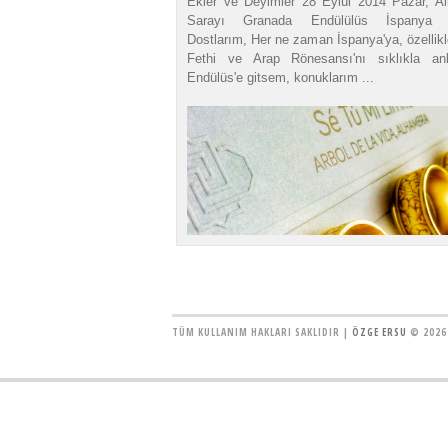
Ekler ve Deyimler 28 Eylül 2014 Pazar, A
Sarayı Granada Endülülüs İspanya D
Dostlarım, Her ne zaman İspanya'ya, özellik
Fethi ve Arap Rönesansı'nı sıklıkla anl
Endülüs'e gitsem, konuklarım ...
TÜM KULLANIM HAKLARI SAKLIDIR |
ÖZGE ERSU
© 2026