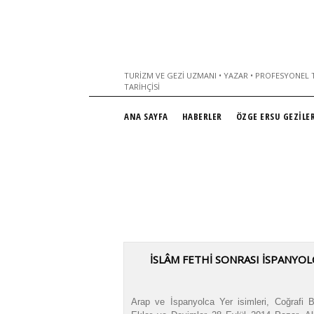
TURIZM VE GEZI UZMANI • YAZAR • PROFESYONEL T
TARIHÇISI
ANA SAYFA
HABERLER
ÖZGE ERSU GEZİLER
İSLÂM FETHİ SONRASI İSPANYOL
Arap ve İspanyolca Yer isimleri, Coğrafi Bö