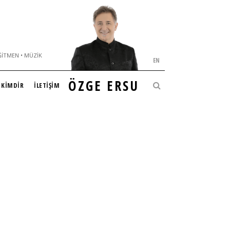
ĞITMEN • MÜZIK
EN
ÖZGE ERSU
KİMDİR
İLETİŞİM