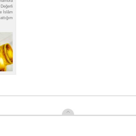
lhambra
eğerli
le İslâm
attığım