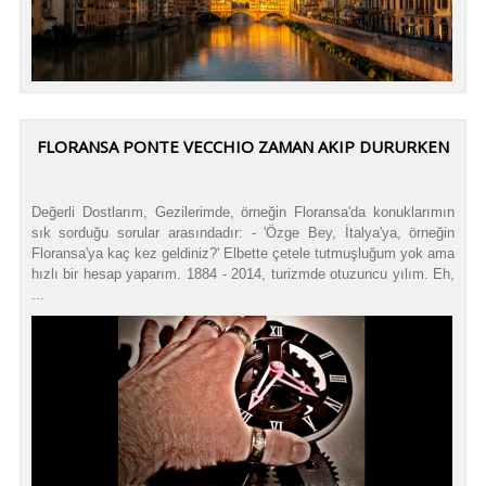
FLORANSA PONTE VECCHIO ZAMAN AKIP DURURKEN
Değerli Dostlarım, Gezilerimde, örneğin Floransa'da konuklarımın
sık sorduğu sorular arasındadır: - 'Özge Bey, İtalya'ya, örneğin
Floransa'ya kaç kez geldiniz?' Elbette çetele tutmuşluğum yok ama
hızlı bir hesap yaparım. 1884 - 2014, turizmde otuzuncu yılım. Eh,
...