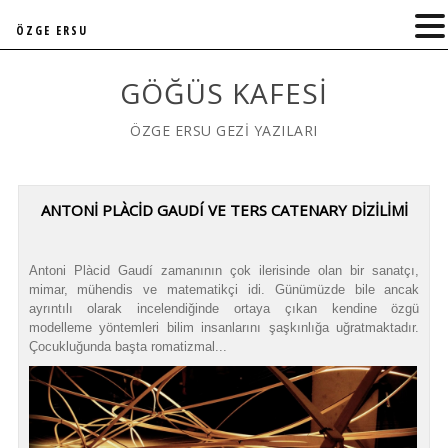
ÖZGE ERSU
GÖĞÜS KAFESI
ÖZGE ERSU GEZİ YAZILARI
ANTONİ PLÀCİD GAUDÍ VE TERS CATENARY DİZİLİMİ
Antoni Plàcid Gaudí zamanının çok ilerisinde olan bir sanatçı,
mimar, mühendis ve matematikçi idi. Günümüzde bile ancak
ayrıntılı olarak incelendiğinde ortaya çıkan kendine özgü
modelleme yöntemleri bilim insanlarını şaşkınlığa uğratmaktadır.
Çocukluğunda başta romatizmal...