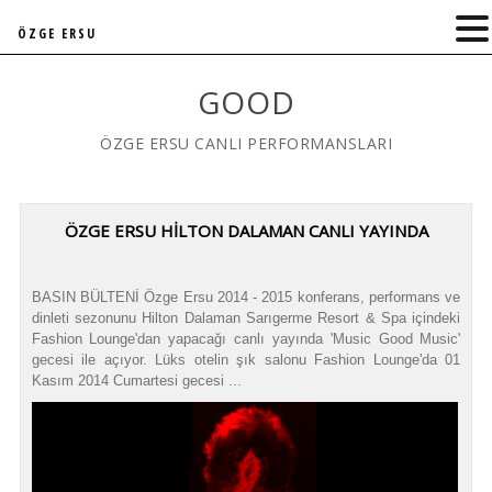
ÖZGE ERSU
GOOD
ÖZGE ERSU CANLI PERFORMANSLARI
ÖZGE ERSU HİLTON DALAMAN CANLI YAYINDA
BASIN BÜLTENİ Özge Ersu 2014 - 2015 konferans, performans ve
dinleti sezonunu Hilton Dalaman Sarıgerme Resort & Spa içindeki
Fashion Lounge'dan yapacağı canlı yayında 'Music Good Music'
gecesi ile açıyor. Lüks otelin şık salonu Fashion Lounge'da 01
Kasım 2014 Cumartesi gecesi ...