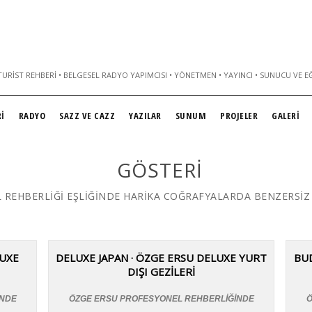
URIST REHBERI • BELGESEL RADYO YAPIMCISI • YÖNETMEN • YAYINCI • SUNUCU VE E
İ
RADYO
SAZZ VE CAZZ
YAZILAR
SUNUM
PROJELER
GALERİ
GÖSTERI
 REHBERLİĞİ EŞLİĞİNDE HARİKA COĞRAFYALARDA BENZERSİZ
LUXE
DELUXE JAPAN · ÖZGE ERSU DELUXE YURT
BU
DIŞI GEZİLERİ
İNDE
ÖZGE ERSU PROFESYONEL REHBERLİĞİNDE
Ö