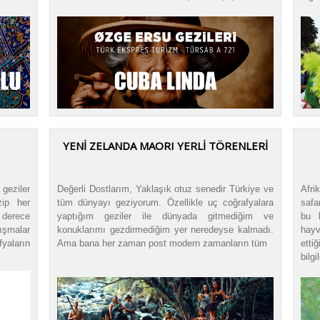
YENİ ZELANDA MAORI YERLİ TÖRENLERİ
 geziler
Değerli Dostlarım, Yaklaşık otuz senedir Türkiye ve
Afri
zip her
tüm dünyayı geziyorum. Özellikle uç coğrafyalara
safa
 derece
yaptığım geziler ile dünyada gitmediğim ve
bu 
ışmalar
konuklarımı gezdirmediğim yer neredeyse kalmadı.
hayv
yaların
Ama bana her zaman post modern zamanların tüm
etti
bilg