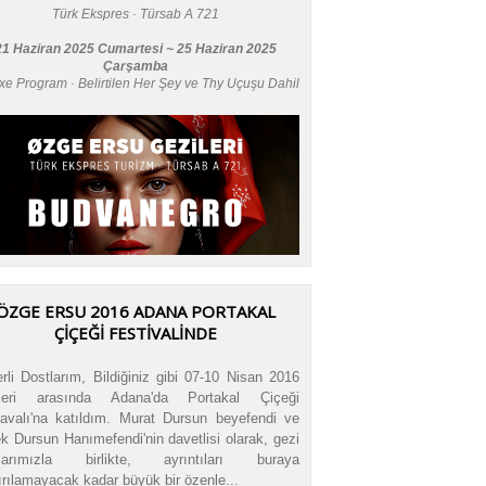
Türk Ekspres · Türsab A 721
21 Haziran 2025 Cumartesi ~ 25 Haziran 2025
Çarşamba
xe Program · Belirtilen Her Şey ve Thy Uçuşu Dahil
ÖZGE ERSU 2016 ADANA PORTAKAL
ÇİÇEĞİ FESTİVALİNDE
rli Dostlarım, Bildiğiniz gibi 07-10 Nisan 2016
ihleri arasında Adana'da Portakal Çiçeği
avalı'na katıldım. Murat Dursun beyefendi ve
k Dursun Hanımefendi'nin davetlisi olarak, gezi
tlarımızla birlikte, ayrıntıları buraya
ırılamayacak kadar büyük bir özenle...