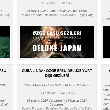
Türk Ekspres · Türsab A 721
ar
09 Mayıs 2025 Cuma · 18 Mayıs 2025 Pazar
uş Hariç
Deluxe Program · Belirtilen Her Şey Dahil · Uçuş Hariç
Delu
RSU
CUBA LINDA · ÖZGE ERSU DELUXE YURT
DIŞI GEZİLERİ
İNDE
ÖZGE ERSU PROFESYONEL REHBERLİĞİNDE
Değe
tar
Türk Ekspres · Türsab A 721
Karn
Mele
tesi
09 Kasım 2024 Cumartesi · 16 Kasım 2024
dos
r Dahil
Cumartesi
Deluxe Program · Belirtilen Her Şey ve Uçuşlar Dahil
sığd