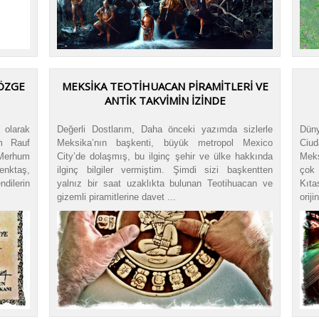
 ÖZGE
MEKSIKA TEOTIHUACAN PIRAMITLERI VE
ANTIK TAKVIMIN İZINDE
 olarak
Değerli Dostlarım, Daha önceki yazımda sizlerle
Düny
um Rauf
Meksika’nın başkenti, büyük metropol Mexico
Ciud
Merhum
City’de dolaşmış, bu ilginç şehir ve ülke hakkında
Meks
nktaş,
ilginç bilgiler vermiştim. Şimdi sizi başkentten
çok 
dilerin
yalnız bir saat uzaklıkta bulunan Teotihuacan ve
Kıta
gizemli piramitlerine davet ...
oriji