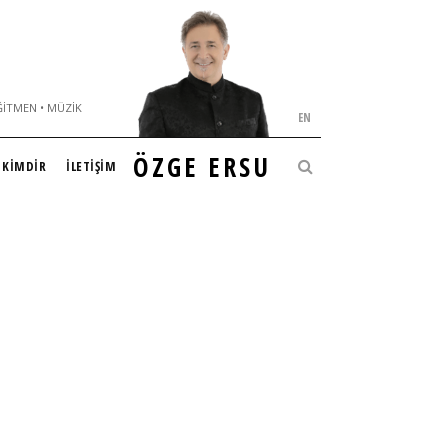
ĞITMEN • MÜZIK
EN
ÖZGE ERSU
KİMDİR
İLETİŞİM