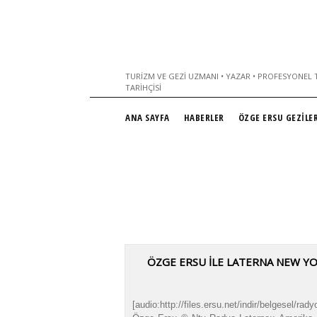
TURIZM VE GEZI UZMANI • YAZAR • PROFESYONEL T
TARIHÇISI
ANA SAYFA
HABERLER
ÖZGE ERSU GEZİLER
ÖZGE ERSU İLE LATERNA NEW Y
[audio:http://files.ersu.net/indir/belgesel/ra