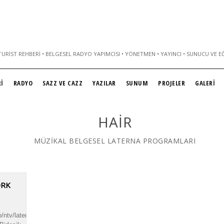
URIST REHBERI • BELGESEL RADYO YAPIMCISI • YÖNETMEN • YAYINCI • SUNUCU VE E
İ
RADYO
SAZZ VE CAZZ
YAZILAR
SUNUM
PROJELER
GALERİ
HAIR
MÜZİKAL BELGESEL LATERNA PROGRAMLARI
ORK
dyo/ntv/laterna/newyork/newyork.mp3|titles=