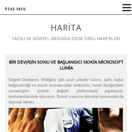
ÖZGE ERSU
HARITA
YAZILI VE GÖRSEL BASINDA ÖZGE ERSU HABERLERİ
BIR DEV(R)IN SONU VE BAŞLANGICI NOKIA MICROSOFT
LUMIA
Değerli Dostlarım, Bildiğiniz gibi uzun yıllardır turizm, tarih, radyo
belgeselciliği ve müzik konularındaki birikimimi, kendi ölçeğimdeki
uzmanlığımı sizlerle değişik platfomlarda paylaşıyor,
konferanslarımda işliyorum. Bunun yanısıra teknoloji konusunda da
doymak bilmez ...