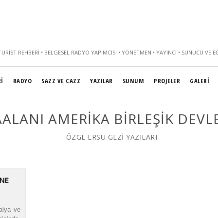
URIST REHBERI • BELGESEL RADYO YAPIMCISI • YÖNETMEN • YAYINCI • SUNUCU VE E
İ
RADYO
SAZZ VE CAZZ
YAZILAR
SUNUM
PROJELER
GALERİ
ALANI AMERIKA BIRLEŞIK DEVL
ÖZGE ERSU GEZİ YAZILARI
INE
alya ve