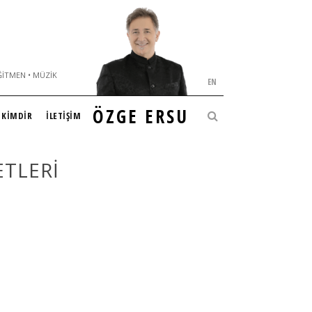
ĞITMEN • MÜZIK
EN
ÖZGE ERSU
KİMDİR
İLETİŞİM
ETLERI