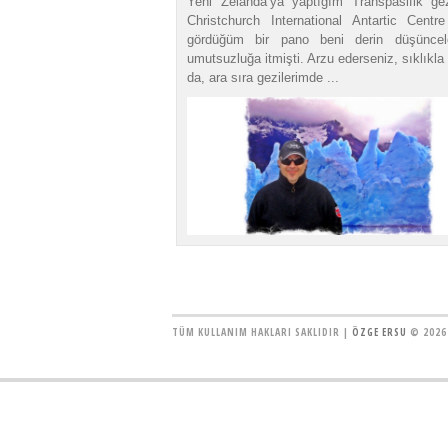
Yeni Zelanda’ya yaptığım Transpasifik gez
Christchurch International Antartic Centre
gördüğüm bir pano beni derin düşüncel
umutsuzluğa itmişti. Arzu ederseniz, sıklıkl
da, ara sıra gezilerimde ...
TÜM KULLANIM HAKLARI SAKLIDIR |
ÖZGE ERSU
© 2026