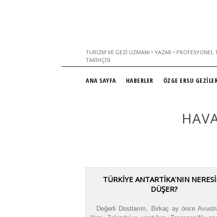
TURIZM VE GEZI UZMANI • YAZAR • PROFESYONEL T
TARIHÇISI
ANA SAYFA
HABERLER
ÖZGE ERSU GEZİLER
HAVA
TÜRKIYE ANTARTIKA'NIN NERES
DÜŞER?
Değerli Dostlarım, Birkaç ay önce Avustr