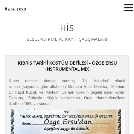
ÖZGE ERSU
HIS
SESLENDİRME VE KAYIT ÇALIŞMALARI
KIBRIS TARİHİ KOSTÜM DEFİLESİ - ÖZGE ERSU
INSTRUMENTAL MIX
Kıbrıs tarihine damga vurmuş, ‘Üç Arkadaş’ olarak
bilinen (soyadına göre alfabetik) Merhum Rauf Denktaş, Merhum
Dr. Fazıl Küçük ve Merhum Osman Örek‘in değerli eşleri Aydın
Denktaş, Süheyla Küçük veNeriman Örek Hanımefendilerin
özellikle 1960 ve sonrası ...