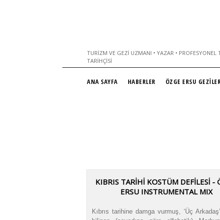
TURIZM VE GEZI UZMANI • YAZAR • PROFESYONEL T
TARIHÇISI
ANA SAYFA
HABERLER
ÖZGE ERSU GEZİLER
KIBRIS TARİHİ KOSTÜM DEFİLESİ -
ERSU INSTRUMENTAL MIX
Kıbrıs tarihine damga vurmuş, ‘Üç Arkadaş’