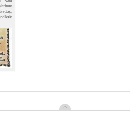
um Rauf
Merhum
nktaş,
dilerin