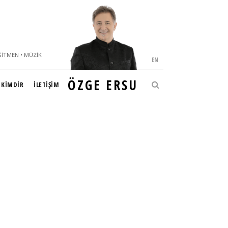
ĞITMEN • MÜZIK
EN
ÖZGE ERSU
KİMDİR
İLETİŞİM