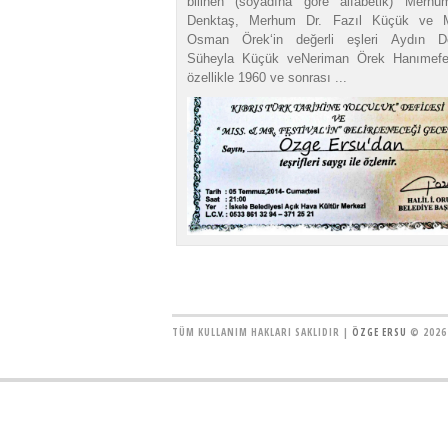
bilinen (soyadına göre alfabetik) Merh
Denktaş, Merhum Dr. Fazıl Küçük ve 
Osman Örek‘in değerli eşleri Aydın De
Süheyla Küçük veNeriman Örek Hanımefen
özellikle 1960 ve sonrası ...
TÜM KULLANIM HAKLARI SAKLIDIR |
ÖZGE ERSU
© 2026