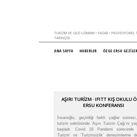
TURIZM VE GEZI UZMANI • YAZAR • PROFESYONEL T
TARIHÇISI
ANA SAYFA
HABERLER
ÖZGE ERSU GEZİLER
AŞIRI TURİZM · IFITT KIŞ OKULU 
ERSU KONFERANSI
İnsanoğlu, geçirdiği farklı çağlar sonrası
turizm sektöründe ‘Aşırı Turizm Çağı’nı y
başladı. Covid 19 Pandemi sürecinde 
Turizm’ ve ‘Turizmsizlik’ deneyimlerine d