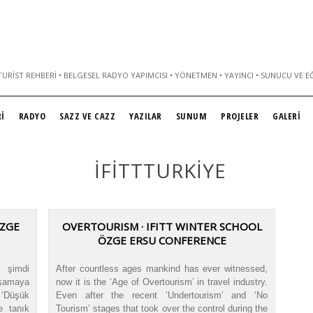
URIST REHBERI • BELGESEL RADYO YAPIMCISI • YÖNETMEN • YAYINCI • SUNUCU VE E
İ
RADYO
SAZZ VE CAZZ
YAZILAR
SUNUM
PROJELER
GALERİ
IFITTTURKIYE
ÖZGE
OVERTOURISM · IFITT WINTER SCHOOL
ÖZGE ERSU CONFERENCE
, şimdi
After countless ages mankind has ever witnessed,
aşamaya
now it is the ‘Age of Overtourism’ in travel industry.
‘Düşük
Even after the recent ‘Undertourism’ and ‘No
e tanık
Tourism’ stages that took over the control during the