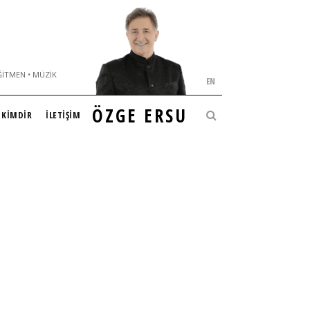
ĞITMEN • MÜZIK
EN
ÖZGE ERSU
KİMDİR
İLETİŞİM