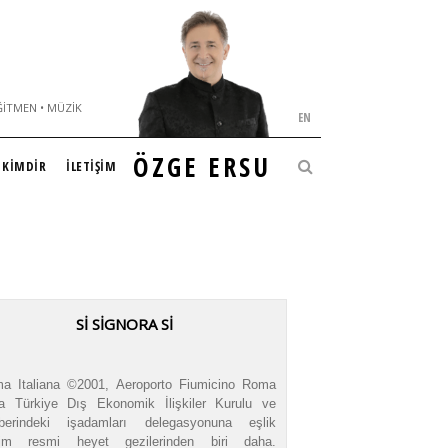
ĞITMEN • MÜZIK
EN
ÖZGE ERSU
KİMDİR
İLETİŞİM
SI SIGNORA SI
a Italiana ©2001, Aeroporto Fiumicino Roma
ya Türkiye Dış Ekonomik İlişkiler Kurulu ve
aberindeki işadamları delegasyonuna eşlik
iğim resmi heyet gezilerinden biri daha.