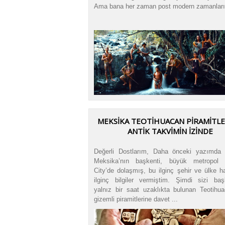
Ama bana her zaman post modern zamanlar
MEKSIKA TEOTIHUACAN PIRAMITLE
ANTIK TAKVIMIN İZINDE
Değerli Dostlarım, Daha önceki yazımda s
Meksika’nın başkenti, büyük metropol 
City’de dolaşmış, bu ilginç şehir ve ülke h
ilginç bilgiler vermiştim. Şimdi sizi baş
yalnız bir saat uzaklıkta bulunan Teotihu
gizemli piramitlerine davet ...