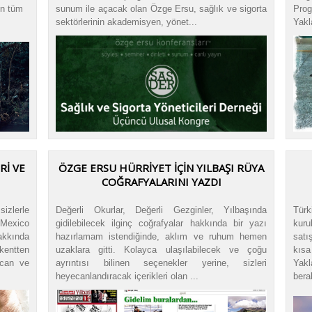
ın tüm
sunum ile açacak olan Özge Ersu, sağlık ve sigorta
Pro
sektörlerinin akademisyen, yönet...
Yakl
RI VE
ÖZGE ERSU HÜRRİYET İÇİN YILBAŞI RÜYA
COĞRAFYALARINI YAZDI
izlerle
Değerli Okurlar, Değerli Gezginler, Yılbaşında
Tür
Mexico
gidilebilecek ilginç coğrafyalar hakkında bir yazı
kuru
akkında
hazırlamam istendiğinde, aklım ve ruhum hemen
satı
kentten
uzaklara gitti. Kolayca ulaşılabilecek ve çoğu
kısa
acan ve
ayrıntısı bilinen seçenekler yerine, sizleri
Yakl
heyecanlandıracak içerikleri olan ...
bera