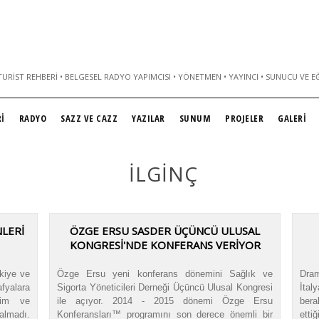
URIST REHBERI • BELGESEL RADYO YAPIMCISI • YÖNETMEN • YAYINCI • SUNUCU VE E
İ
RADYO
SAZZ VE CAZZ
YAZILAR
SUNUM
PROJELER
GALERİ
İLGINÇ
NLERİ
ÖZGE ERSU SASDER ÜÇÜNCÜ ULUSAL
KONGRESİ'NDE KONFERANS VERİYOR
rkiye ve
Özge Ersu yeni konferans dönemini Sağlık ve
Dram
fyalara
Sigorta Yöneticileri Derneği Üçüncü Ulusal Kongresi
İtal
ğim ve
ile açıyor. 2014 - 2015 dönemi Özge Ersu
ber
almadı.
Konferansları™ programını son derece önemli bir
ett