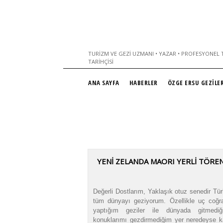
TURIZM VE GEZI UZMANI • YAZAR • PROFESYONEL T
TARIHÇISI
ANA SAYFA
HABERLER
ÖZGE ERSU GEZİLER
YENİ ZELANDA MAORI YERLİ TÖRE
Değerli Dostlarım, Yaklaşık otuz senedir Tü
tüm dünyayı geziyorum. Özellikle uç coğra
yaptığım geziler ile dünyada gitmedi
konuklarımı gezdirmediğim yer neredeyse k